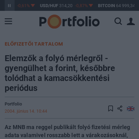
363,17
-0,61%
USD/HUF
314,20
-0,87%
BITCOIN
64 999,34
0
ELŐFIZETŐI TARTALOM
Elemzők a folyó mérlegről -
gyengülhet a forint, későbbre
tolódhat a kamacsökkentési
periódus
Portfolio
2004. június 14. 10:44
Az MNB ma reggel publikált folyó fizetési mérleg
adata valamivel rosszabb lett a várakozásoknál,