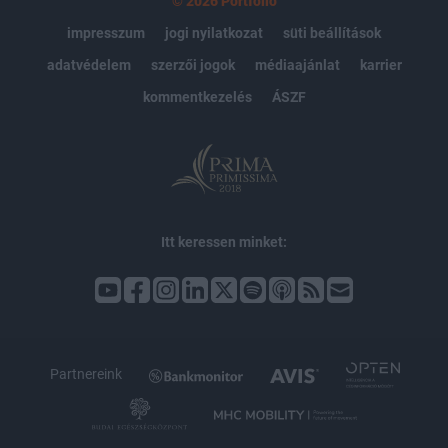
© 2026 Portfolio
impresszum
jogi nyilatkozat
süti beállítások
adatvédelem
szerzői jogok
médiaajánlat
karrier
kommentkezelés
ÁSZF
Itt keressen minket:
Partnereink