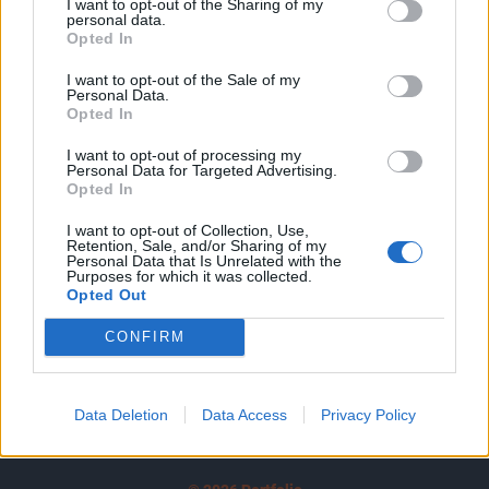
I want to opt-out of the Sharing of my
A keresett cikk a portfolio.hu hírarchívumához
personal data.
tartozik, melynek olvasása előfizetéses
Opted In
regisztrációhoz kötött.
I want to opt-out of the Sale of my
Personal Data.
Az előfizetés a következőket tartalmazza:
Opted In
Portfolio.hu teljes cikkarchívum
I want to opt-out of processing my
Kötéslisták: BÉT elmúlt 2 év napon belüli
Personal Data for Targeted Advertising.
kötéslistái
Opted In
I want to opt-out of Collection, Use,
Előfizetés
Retention, Sale, and/or Sharing of my
Personal Data that Is Unrelated with the
Purposes for which it was collected.
Opted Out
MÁR ELŐFIZETŐNK VAGY?
BEJELENTKEZÉS
CONFIRM
Data Deletion
Data Access
Privacy Policy