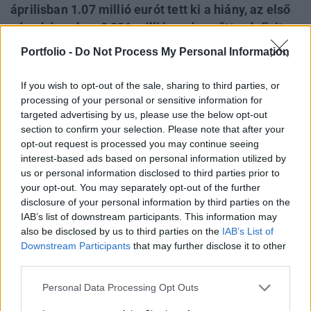
áprilisban 1.07 millió eurót tett ki a hiány, az első
négy hónapban 2,826 millió euróra nőtt a deficit
mértéke. A portfolio.hu az OTP Bank Rt.-től
Portfolio -
Do Not Process My Personal Information
Vojnits Tamást, illeve az ING-től Barcza Györgyöt
kérdezte a hiány kialakulásának hátteréről, illetve
If you wish to opt-out of the sale, sharing to third parties, or
a gazdasági folyamatok várható alakulásáról.
processing of your personal or sensitive information for
targeted advertising by us, please use the below opt-out
section to confirm your selection. Please note that after your
Vojnits Tamás: Középtávon is gyengülhet a forint - de
opt-out request is processed you may continue seeing
várható kamatcsökkentés. Az elemző elmondása szerint a
interest-based ads based on personal information utilized by
múlt csütörtöki vártnál lényegesen rosszabb
us or personal information disclosed to third parties prior to
külkereskedelmi mérleg adatok tükrében nem okozott
your opt-out. You may separately opt-out of the further
különösebb meglepetést a ma reggeli folyó mérleg adat.
disclosure of your personal information by third parties on the
Olyan értelemben mégis meglepő az MNB által
IAB’s list of downstream participants. This information may
nyilvánosságra hozott érték, hogy az 1 milliárd euró
also be disclosed by us to third parties on the
IAB’s List of
Downstream Participants
that may further disclose it to other
feletti...
third parties.
Personal Data Processing Opt Outs
KEDVES OLVASÓNK!