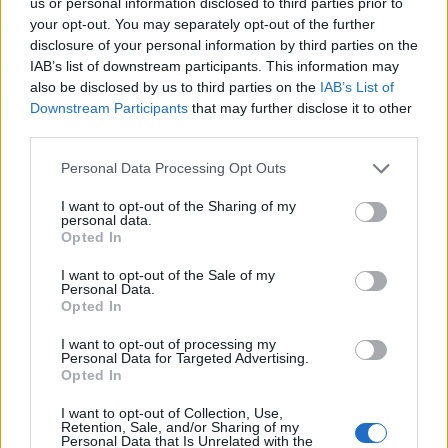
us or personal information disclosed to third parties prior to
terhek mellett jó hír, hogy az ingatlan piacon
your opt-out. You may separately opt-out of the further
disclosure of your personal information by third parties on the
bekövetkezett drasztikus áremelkedést követően
IAB’s list of downstream participants. This information may
a 2% és a 6% közötti értékhatár feltehetően
also be disclosed by us to third parties on the
IAB’s List of
változni fog.
Downstream Participants
that may further disclose it to other
third parties.
Mint az alábbi táblázatunkból szembetűnő, egyes
esetekben 50-100%-kal emelkedik az államigazgatási
Personal Data Processing Opt Outs
ügyintézés, vagy dokumentum beszerzés költsége.
I want to opt-out of the Sharing of my
Változatlan díjtétellel csak a gépjárműveknél az
personal data.
Opted In
alacsonyabb kategóriáknál találkozhatunk. Az adatok a
Magyar Hírlap információira támaszkodnak.Ingatlan
I want to opt-out of the Sale of my
fronton három jelentősebb változás várható: 1., Az új
Personal Data.
Opted In
építésű...
I want to opt-out of processing my
Personal Data for Targeted Advertising.
KEDVES OLVASÓNK!
Opted In
A keresett cikk a portfolio.hu hírarchívumához
I want to opt-out of Collection, Use,
Retention, Sale, and/or Sharing of my
tartozik, melynek olvasása előfizetéses
Personal Data that Is Unrelated with the