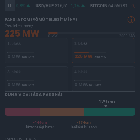
364,62
0,8%
USD/HUF
316,51
1,1%
BITCOIN
64 560,81
-0,06
PAKSI ATOMERŐMŰ TELJESÍTMÉNYE
Összteljesítmény
225 MW
0 MW
2000 MW
1. blokk
2. blokk
0 MW
225 MW
/ 500 MW
/ 500 MW
3. blokk
4. blokk
0 MW
0 MW
/ 500 MW
/ 500 MW
DUNA VÍZÁLLÁSA PAKSNÁL
-129 cm
-144cm
-134cm
biztonsági határ
leállási küszöb
Forrás: OVF, HAEA