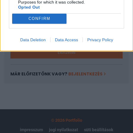
Purposes for which it was collected.
regisztrációhoz kötött.
Opted Out
Az előfizetés a következőket tartalmazza:
CONFIRM
Portfolio.hu teljes cikkarchívum
Kötéslisták: BÉT elmúlt 2 év napon belüli
kötéslistái
Data Deletion
Data Access
Privacy Policy
Előfizetés
MÁR ELŐFIZETŐNK VAGY?
BEJELENTKEZÉS
© 2026 Portfolio
impresszum
jogi nyilatkozat
süti beállítások