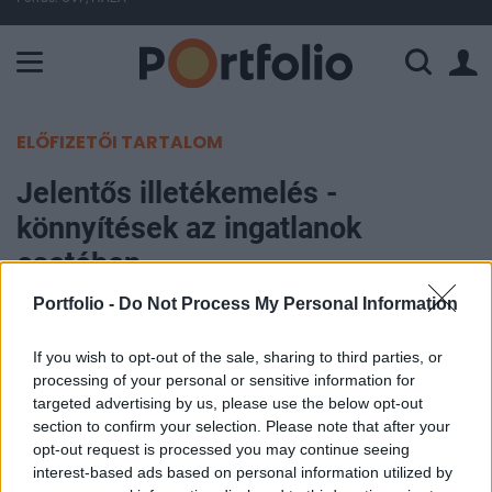
A Paksi Atomerőmű összteljesítménye 225 MW. A Duna vízállá
ELŐFIZETŐI TARTALOM
Jelentős illetékemelés -
könnyítések az ingatlanok
esetében
Portfolio -
Do Not Process My Personal Information
Portfolio
2004. augusztus 16. 09:02
If you wish to opt-out of the sale, sharing to third parties, or
processing of your personal or sensitive information for
Jelentős mértékű illeték emelést tervez a
targeted advertising by us, please use the below opt-out
section to confirm your selection. Please note that after your
Pénzügyminisztérium, mely egy lépésben hozná
opt-out request is processed you may continue seeing
be az elmúlt 4-5 év elmaradt illeték korrekcióit.
interest-based ads based on personal information utilized by
Az egyes esetekben duplájára emelkedő illeték