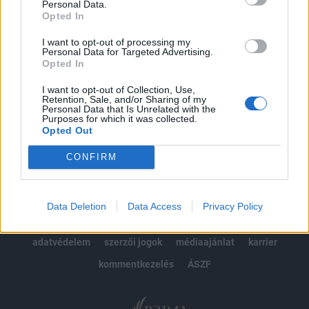
Personal Data.
kötéslistái
Opted In
Előfizetés
I want to opt-out of processing my
Personal Data for Targeted Advertising.
Opted In
MÁR ELŐFIZETŐNK VAGY?
BEJELENTKEZÉS
I want to opt-out of Collection, Use,
Retention, Sale, and/or Sharing of my
Personal Data that Is Unrelated with the
Purposes for which it was collected.
Opted Out
CONFIRM
© 2026 Portfolio
Data Deletion
Data Access
Privacy Policy
impresszum
jogi nyilatkozat
süti beállítások
adatvédelem
szerzői jogok
médiaajánlat
karrier
kommentkezelés
ÁSZF