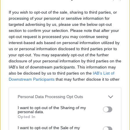
felülvizsgált megelőző heti 351 ezerről. A Reuters
elemzői felmérése 340 ezer fős állományt
If you wish to opt-out of the sale, sharing to third parties, or
valószínűsített.
processing of your personal or sensitive information for
targeted advertising by us, please use the below opt-out
A heti nagyobb ingadozásokat kiszűrő négyhetes
section to confirm your selection. Please note that after your
mozgóátlag 342,000 főre csökkent a megelőző heti
opt-out request is processed you may continue seeing
343,500 főről. A tartós munkanélküliek állománya 2 millió
interest-based ads based on personal information utilized by
us or personal information disclosed to third parties prior to
800 ezer főre csökkent az október 23-ával záródott héten
your opt-out. You may separately opt-out of the further
az azelőtti 2 millió 820 ezerről.
disclosure of your personal information by third parties on the
IAB’s list of downstream participants. This information may
also be disclosed by us to third parties on the
IAB’s List of
KEDVES OLVASÓNK!
Downstream Participants
that may further disclose it to other
A keresett cikk a portfolio.hu hírarchívumához
third parties.
tartozik, melynek olvasása előfizetéses
Personal Data Processing Opt Outs
regisztrációhoz kötött.
I want to opt-out of the Sharing of my
Az előfizetés a következőket tartalmazza:
personal data.
Opted In
Portfolio.hu teljes cikkarchívum
Kötéslisták: BÉT elmúlt 2 év napon belüli
I want to opt-out of the Sale of my