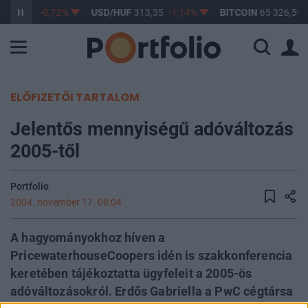
F
362,77
-0,72%
USD/HUF
313,35
-1,14%
BITCOIN
65 326,59
ELŐFIZETŐI TARTALOM
Jelentős mennyiségű adóváltozás
2005-től
Portfolio
2004. november 17. 08:04
A hagyományokhoz híven a
PricewaterhouseCoopers idén is szakkonferencia
keretében tájékoztatta ügyfeleit a 2005-ös
adóváltozásokról. Erdős Gabriella a PwC cégtársa