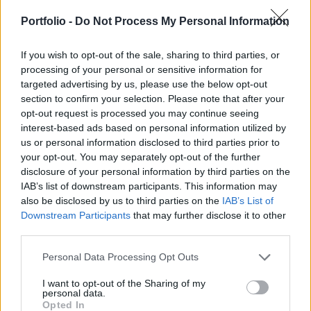
összegzésként elmondta, hogy a 2005-ös
adóváltozások tömegüket tekintve ugyan
Portfolio -
Do Not Process My Personal Information
jelentősek voltak, érdemi változást azonban nem
hoztak.
If you wish to opt-out of the sale, sharing to third parties, or
processing of your personal or sensitive information for
targeted advertising by us, please use the below opt-out
A jövedelemadózás területén az SZJA köteles juttatások
section to confirm your selection. Please note that after your
szabályainak változása volt a leginkább előremutató lépés,
opt-out request is processed you may continue seeing
ugyanakkor a tőke és a munkajövedelmek adóterheinek
interest-based ads based on personal information utilized by
közelítése a vállalkozói kedv csökkenését eredményezheti.
us or personal information disclosed to third parties prior to
A társaságok számára jó hír az adókedvezmények
your opt-out. You may separately opt-out of the further
feltételrendszerének könnyebbedése, rossz hír viszont a
disclosure of your personal information by third parties on the
kétes követelések le nem vonhatósága...
IAB’s list of downstream participants. This information may
also be disclosed by us to third parties on the
IAB’s List of
Downstream Participants
that may further disclose it to other
KEDVES OLVASÓNK!
third parties.
A keresett cikk a portfolio.hu hírarchívumához
Personal Data Processing Opt Outs
tartozik, melynek olvasása előfizetéses
I want to opt-out of the Sharing of my
regisztrációhoz kötött.
personal data.
Opted In