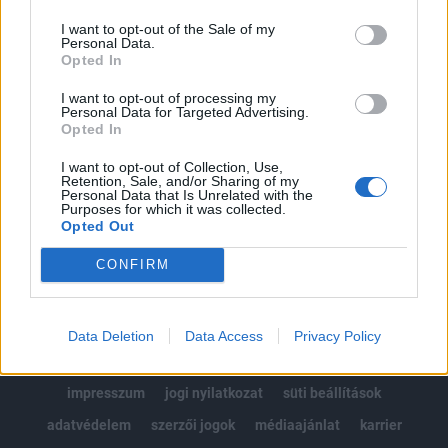
Az előfizetés a következőket tartalmazza:
I want to opt-out of the Sale of my
Portfolio.hu teljes cikkarchívum
Personal Data.
Kötéslisták: BÉT elmúlt 2 év napon belüli
Opted In
kötéslistái
I want to opt-out of processing my
Personal Data for Targeted Advertising.
Opted In
Előfizetés
I want to opt-out of Collection, Use,
Retention, Sale, and/or Sharing of my
Personal Data that Is Unrelated with the
MÁR ELŐFIZETŐNK VAGY?
BEJELENTKEZÉS
Purposes for which it was collected.
Opted Out
CONFIRM
Data Deletion
Data Access
Privacy Policy
© 2026 Portfolio
impresszum
jogi nyilatkozat
süti beállítások
adatvédelem
szerzői jogok
médiaajánlat
karrier