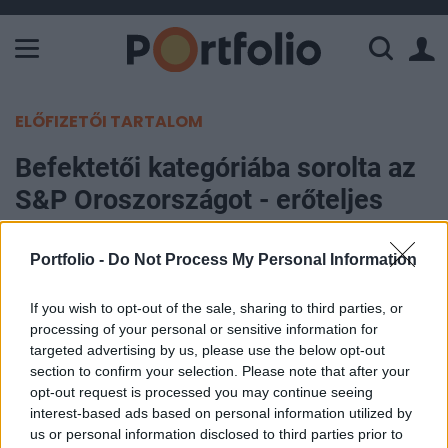
A Paksi Atomerőmű összteljesítménye 226 MW. A Duna vízállá
ELŐFIZETŐI TARTALOM
Befektetői kategóriába sorolta az
S&P Oroszországot - erőteljes
piaci reakciók (2.)
Portfolio -
Do Not Process My Personal Information
Portfolio
2005. január 31. 13:25
If you wish to opt-out of the sale, sharing to third parties, or
processing of your personal or sensitive information for
targeted advertising by us, please use the below opt-out
Oroszország ma az egyik legnagyobb
section to confirm your selection. Please note that after your
hitelminősítő intézet, a Standard & Poor's-tól
opt-out request is processed you may continue seeing
"BBB-" besorolást kapott stabil kilátással a hosszú
interest-based ads based on personal information utilized by
us or personal information disclosed to third parties prior to
lejáratú devizaadósságára az eddigi "BB+"-ról, ami