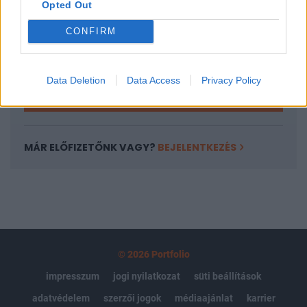
Opted Out
Az előfizetés a következőket tartalmazza:
Portfolio.hu teljes cikkarchívum
CONFIRM
Kötéslisták: BÉT elmúlt 2 év napon belüli
kötéslistái
Data Deletion
Data Access
Privacy Policy
Előfizetés
MÁR ELŐFIZETŐNK VAGY?
BEJELENTKEZÉS
© 2026 Portfolio
impresszum
jogi nyilatkozat
süti beállítások
adatvédelem
szerzői jogok
médiaajánlat
karrier