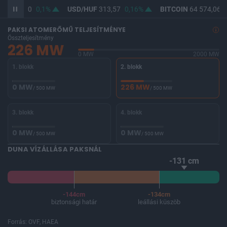
UF
362,10
0,1%
USD/HUF
313,57
0,16%
BITCOIN
64 574,06
-
PAKSI ATOMERŐMŰ TELJESÍTMÉNYE
Összteljesítmény
226 MW
0 MW
2000 MW
1. blokk
2. blokk
0 MW
226 MW
/ 500 MW
/ 500 MW
3. blokk
4. blokk
0 MW
0 MW
/ 500 MW
/ 500 MW
DUNA VÍZÁLLÁSA PAKSNÁL
-131 cm
-144cm
-134cm
biztonsági határ
leállási küszöb
Forrás: OVF, HAEA