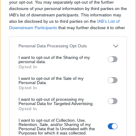
your opt-out. You may separately opt-out of the further
azt jelenti, hogy az intézet mostantól hivatalosan
disclosure of your personal information by third parties on the
is a befektetésre alkamas kategióriában tartja
IAB’s list of downstream participants. This information may
számon az országot.
also be disclosed by us to third parties on the
IAB’s List of
Downstream Participants
that may further disclose it to other
Kedvező fejlemények. Az S&P közleménye szerint a
third parties.
felminősítés a jelenlegi igen kedvező gazdasági
Personal Data Processing Opt Outs
folyamatokra (csökkenő kormányzati adósságszint, és
javulás a külső likviditásban) adott válasz. Helena Hessel,
I want to opt-out of the Sharing of my
personal data.
az S&P hitelemzője a Reuters beszámolója szerint
Opted In
kifejtette, hogy az említett folyamatok olyan mértékben
kedvezőek, hogy ellensúlyozzák a növekvő és komoly
I want to opt-out of the Sale of my
Personal Data.
politikai...
Opted In
I want to opt-out of processing my
KEDVES OLVASÓNK!
Personal Data for Targeted Advertising.
Opted In
A keresett cikk a portfolio.hu hírarchívumához
I want to opt-out of Collection, Use,
tartozik, melynek olvasása előfizetéses
Retention, Sale, and/or Sharing of my
Personal Data that Is Unrelated with the
regisztrációhoz kötött.
Purposes for which it was collected.