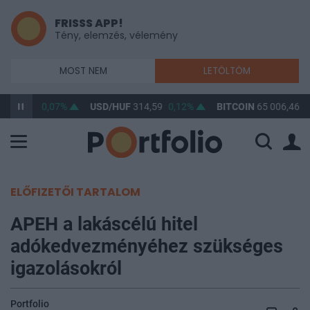
FRISSS APP!
Tény, elemzés, vélemény
MOST NEM
LETÖLTÖM
F
363,44
0,07%
USD/HUF
314,59
0,12%
BITCOIN
65 006,46
0
ELŐFIZETŐI TARTALOM
APEH a lakáscélú hitel
adókedvezményéhez szükséges
igazolásokról
Portfolio