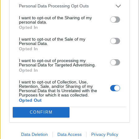
szolgálhat. Az előzőek alapján a hitelintézet...
Personal Data Processing Opt Outs
I want to opt-out of the Sharing of my
personal data.
KEDVES OLVASÓNK!
Opted In
A keresett cikk a portfolio.hu hírarchívumához
I want to opt-out of the Sale of my
tartozik, melynek olvasása előfizetéses
Personal Data.
Opted In
regisztrációhoz kötött.
I want to opt-out of processing my
Az előfizetés a következőket tartalmazza:
Personal Data for Targeted Advertising.
Portfolio.hu teljes cikkarchívum
Opted In
Kötéslisták: BÉT elmúlt 2 év napon belüli
I want to opt-out of Collection, Use,
kötéslistái
Retention, Sale, and/or Sharing of my
Personal Data that Is Unrelated with the
Purposes for which it was collected.
Opted Out
Előfizetés
CONFIRM
MÁR ELŐFIZETŐNK VAGY?
BEJELENTKEZÉS
Data Deletion
Data Access
Privacy Policy