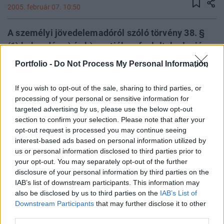
2005. február 07. 10:50
A személyi jövedelemadóról szóló törvény 38. §
(1) bekezdés a) és b) pontjában foglaltak alapján a
magánszemély abban az esetben jogosult a
Portfolio -
Do Not Process My Personal Information
lakáscélú hitellel összefüggő adókedvezmény
érvényesítésére, ha az általa a lakáscélú
If you wish to opt-out of the sale, sharing to third parties, or
kedvezmény alapjául szolgáló lakáscélú
processing of your personal or sensitive information for
targeted advertising by us, please use the below opt-out
felhasználásra felvett hitel, hitelek összege a 15
section to confirm your selection. Please note that after your
millió, illetőleg a 10 millió forintot nem haladja
opt-out request is processed you may continue seeing
(nem haladta) meg - tette közzé az APEH.
interest-based ads based on personal information utilized by
us or personal information disclosed to third parties prior to
A törvény előbb említett rendelkezése nem egy
your opt-out. You may separately opt-out of the further
hitelszerződés alapján felvett hitelről, hanem a
disclosure of your personal information by third parties on the
magánszemély által felvett, valamennyi olyan hitelről szól,
IAB’s list of downstream participants. This information may
also be disclosed by us to third parties on the
IAB’s List of
amelynek a felvétele lakáscélú hitel alapján olyan célra
Downstream Participants
that may further disclose it to other
történt, amely a személyi jövedelemadóról szóló törvény
third parties.
szerint a lakáscélú hitel adókedvezményének az alapjául