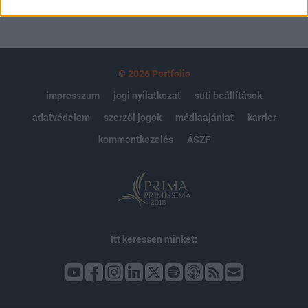
© 2026 Portfolio
impresszum
jogi nyilatkozat
süti beállítások
adatvédelem
szerzői jogok
médiaajánlat
karrier
kommentkezelés
ÁSZF
Itt keressen minket: