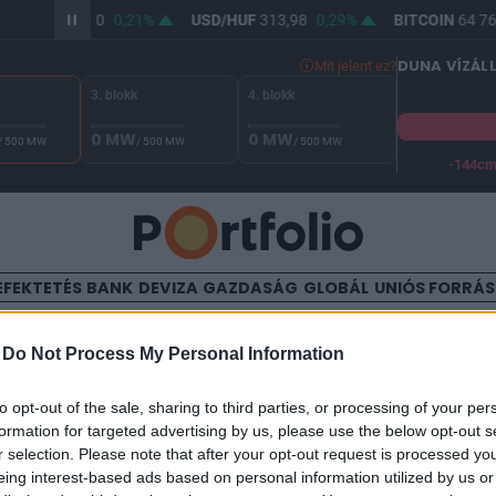
UR/HUF
362,50
0,21%
USD/HUF
313,98
0,29%
BITCOIN
64 76
DUNA VÍZÁL
Mit jelent ez?
3. blokk
4. blokk
0 MW
0 MW
/ 500 MW
/ 500 MW
/ 500 MW
-144c
A Duna vízállása Paksnál -131 cm. A biztonsági határ -144 cm,
EFEKTETÉS
BANK
DEVIZA
GAZDASÁG
GLOBÁL
UNIÓS FORRÁ
TALOM
-
Do Not Process My Personal Information
 adócsökkentések Bulgáriáb
to opt-out of the sale, sharing to third parties, or processing of your per
formation for targeted advertising by us, please use the below opt-out s
r selection. Please note that after your opt-out request is processed y
eing interest-based ads based on personal information utilized by us or
5