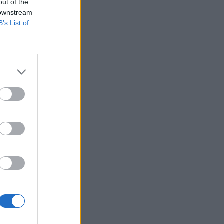
out of the
 downstream
 ki Milen Velcsev
B’s List of
 az elkövetkező
 20%-ról 18%-ra
izetéses