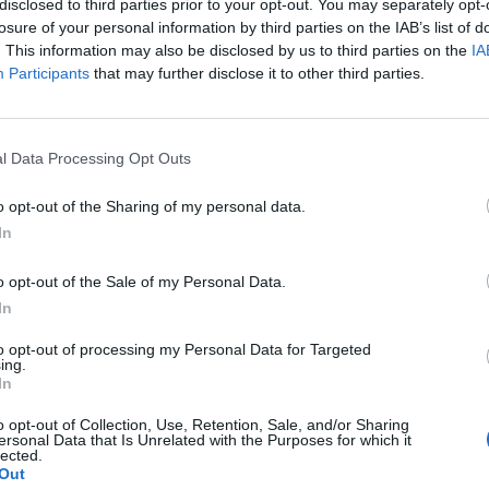
disclosed to third parties prior to your opt-out. You may separately opt-
losure of your personal information by third parties on the IAB’s list of
tervei szerint tovább csökkenti az adókat - jelentette
. This information may also be disclosed by us to third parties on the
IA
Participants
that may further disclose it to other third parties.
niszter az MTI tudósítása szerint.
z idei év elején 19.5%-ról 15%-ra mérséklődött a társasági adó,
özötti értékre csökkenhet. Ezen kívül az ÁFA kulcsát a jelenlegi
l Data Processing Opt Outs
t csökkenteni.
o opt-out of the Sharing of my personal data.
In
ASÓNK!
o opt-out of the Sale of my Personal Data.
a portfolio.hu hírarchívumához tartozik, melynek olvasása előf
In
ötött.
to opt-out of processing my Personal Data for Targeted
övetkezőket tartalmazza:
ing.
 teljes cikkarchívum
In
 BÉT elmúlt 2 év napon belüli
o opt-out of Collection, Use, Retention, Sale, and/or Sharing
ersonal Data that Is Unrelated with the Purposes for which it
lected.
Out