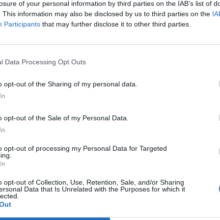
losure of your personal information by third parties on the IAB’s list of
. This information may also be disclosed by us to third parties on the
IA
Participants
that may further disclose it to other third parties.
eskedelmi üzlethálózatban, valamint a csomagküldő kiskeresk
t, ezen belül decemberben 612 milliárd forint értéket forgalmazt
kal nőtt a kiskereskedelmi forgalom volumene (munkanaphatáss
érséklődő növekedésben szerepet játszott a 2003. decemberi k
l Data Processing Opt Outs
o opt-out of the Sharing of my personal data.
ASÓNK!
In
a portfolio.hu hírarchívumához tartozik, melynek olvasása előf
o opt-out of the Sale of my Personal Data.
ötött.
In
övetkezőket tartalmazza:
to opt-out of processing my Personal Data for Targeted
 teljes cikkarchívum
ing.
In
 BÉT elmúlt 2 év napon belüli
o opt-out of Collection, Use, Retention, Sale, and/or Sharing
ersonal Data that Is Unrelated with the Purposes for which it
lected.
Előfizetés
Out