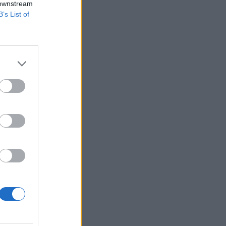
 downstream
B’s List of
edelemben 2004-ben
ak. 2004
al korrigálva). A
iemelkedő...
izetéses