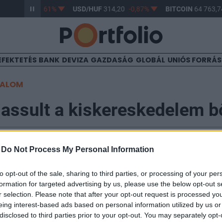
UF
363,17
-0,61%
USD/HUF
314,20
-0,87%
BITCOIN
64 763,74
EFEKTETÉS
BANK
DEVIZA
GAZDASÁG
GLOBÁL
UNIÓS FORRÁ
TALOM
lassult a kiskereskedelem 
-
Do Not Process My Personal Information
0
to opt-out of the sale, sharing to third parties, or processing of your per
a tavalyi évben a kiskereskedelmi forgalom volumene 
formation for targeted advertising by us, please use the below opt-out s
rben a forgalom mindössze 2.2%-kal haladta meg az e
r selection. Please note that after your opt-out request is processed y
edés az év második felében érezhetően lassult. A lassu
eing interest-based ads based on personal information utilized by us or
llhat a reálbérnövekedés megakadásával, illetve bázi
disclosed to third parties prior to your opt-out. You may separately opt-