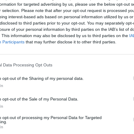
formation for targeted advertising by us, please use the below opt-out s
r selection. Please note that after your opt-out request is processed y
12:21
eing interest-based ads based on personal information utilized by us or
disclosed to third parties prior to your opt-out. You may separately opt-
emelkedett az arany árfolyama ma hajnalban, a nemesf
losure of your personal information by third parties on the IAB’s list of
ei csúcsát. A technikai elemzés szemszögéből vizsgálva
. This information may also be disclosed by us to third parties on the
IA
k áttörésre kerültek, így nagy a kitörés valószínűsége. 
Participants
that may further disclose it to other third parties.
ál (456) húzódó következő ellenállás átlépése ugya
 hogy kitisztuljon a kép.
l Data Processing Opt Outs
utoljára 1988-ban látott árfolyamokat eredményezne, és persze 
edés. Az arany árfolyama idén egy 415 és 447 dollár közötti sá
o opt-out of the Sharing of my personal data.
kilépett, és célba vette a 450 dollár feletti szinteket. A funda
In
a kitörés elméletének megközelítése, mivel...
o opt-out of the Sale of my Personal Data.
In
ASÓNK!
to opt-out of processing my Personal Data for Targeted
ing.
a portfolio.hu hírarchívumához tartozik, melynek olvasása előf
In
ötött.