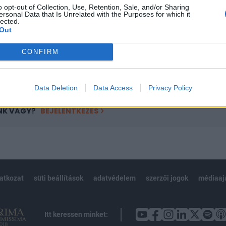
o opt-out of Collection, Use, Retention, Sale, and/or Sharing
övetkezőket tartalmazza:
ersonal Data that Is Unrelated with the Purposes for which it
lected.
 teljes cikkarchívum
Out
 BÉT elmúlt 2 év napon belüli
CONFIRM
Előfizetés
Data Deletion
Data Access
Privacy Policy
NK VAGY?
BEJELENTKEZÉS
latkozat
süti beállítások
adatvédelem
szerzői jogok
médiaaj
Itt keressen minket: