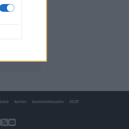
ánlat
karrier
kommentkezelés
ÁSZF