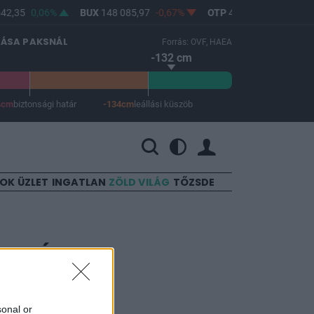
42,35
0,06%
BUX
148 085,97
-0,67%
OTP
46 750
-1,06%
LÁSA PAKSNÁL
Forrás: OVF, HAEA
-132 cm
4cm
biztonsági határ
-134cm
leállási küszöb
 a leállási küszöb -134 cm.
SOK
ÜZLET
INGATLAN
ZÖLD VILÁG
TŐZSDE
rés még
sonal or