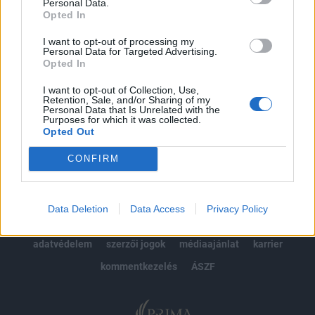
kötéslistái
Personal Data.
Opted In
Előfizetés
I want to opt-out of processing my
Personal Data for Targeted Advertising.
Opted In
MÁR ELŐFIZETŐNK VAGY?
BEJELENTKEZÉS
I want to opt-out of Collection, Use,
Retention, Sale, and/or Sharing of my
Personal Data that Is Unrelated with the
Purposes for which it was collected.
Opted Out
CONFIRM
© 2026 Portfolio
Data Deletion
Data Access
Privacy Policy
impresszum
jogi nyilatkozat
süti beállítások
adatvédelem
szerzői jogok
médiaajánlat
karrier
kommentkezelés
ÁSZF