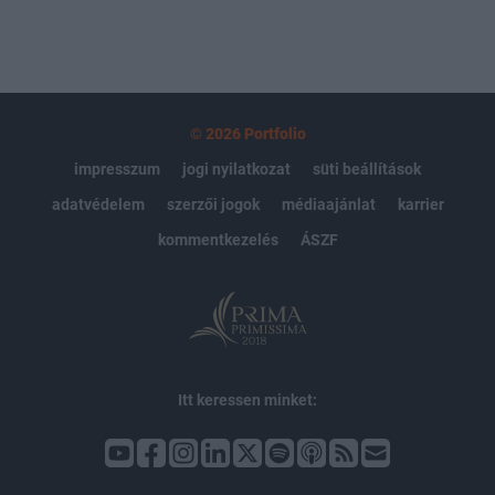
© 2026 Portfolio
impresszum
jogi nyilatkozat
süti beállítások
adatvédelem
szerzői jogok
médiaajánlat
karrier
kommentkezelés
ÁSZF
Itt keressen minket: