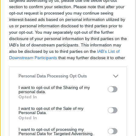
targeted advertising by us, please use the below opt-out
A mai Fitch-leminősítés nem kedvez a magyar
section to confirm your selection. Please note that after your
opt-out request is processed you may continue seeing
piac megítélésének, de önmagában a lépés miatt
interest-based ads based on personal information utilized by
komoly negatív reakciók nem várhatók. Az újabb
us or personal information disclosed to third parties prior to
leminősítés bizonyos kényszert kifejthet a
your opt-out. You may separately opt-out of the further
kormányra, de a választásokig bizonyára nem
disclosure of your personal information by third parties on the
IAB’s list of downstream participants. This information may
javul érdemben Magyarország költségvetési
also be disclosed by us to third parties on the
IAB’s List of
helyzete - így összegezhető annak a négy hazai,
Downstream Participants
that may further disclose it to other
illetve külföldi elemzőnek a véleménye, akik a
third parties.
leminősítést kommentálták. Sonal Desai, a DrKW
Personal Data Processing Opt Outs
(London), Tóth Gyula, a BA-CA (Bécs) és Lars
Christensen, a Danske Bank (Koppenhága)
I want to opt-out of the Sharing of my
personal data.
szakértőinek kommentárjával frissült elemzői
Opted In
körképünk, melyet olvasóink bővebben a
I want to opt-out of the Sale of my
portfolio.hu angol oldalán találnak.
Personal Data.
Opted In
Barcza György, az ING budapesti szakértőjének véleménye
I want to opt-out of processing my
az alábbi linken magyarul is olvasható:Kapcsolódó
Personal Data for Targeted Advertising.