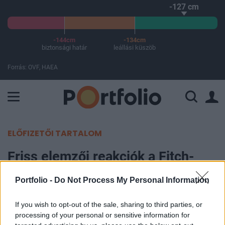
-127 cm
-144cm
-134cm
biztonsági határ
leállási küszöb
Forrás: OVF, HAEA
A Paksi Atomerőmű összteljesítménye 226 MW. A Duna vízállá
ELŐFIZETŐI TARTALOM
Friss elemzői reakciók a Fitch-
leminősítésre
Portfolio -
Do Not Process My Personal Information
Portfolio
If you wish to opt-out of the sale, sharing to third parties, or
2005. december 06. 14:50
processing of your personal or sensitive information for