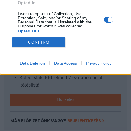
cikkünk2005.12.06 11:51 Elemzői reakció a Fitch-
Opted In
leminősítésre
I want to opt-out of Collection, Use,
Retention, Sale, and/or Sharing of my
Personal Data that Is Unrelated with the
Purposes for which it was collected.
KEDVES OLVASÓNK!
Opted Out
A keresett cikk a portfolio.hu hírarchívumához
CONFIRM
tartozik, melynek olvasása előfizetéses
regisztrációhoz kötött.
Az előfizetés a következőket tartalmazza:
Data Deletion
Data Access
Privacy Policy
Portfolio.hu teljes cikkarchívum
Kötéslisták: BÉT elmúlt 2 év napon belüli
kötéslistái
Előfizetés
MÁR ELŐFIZETŐNK VAGY?
BEJELENTKEZÉS