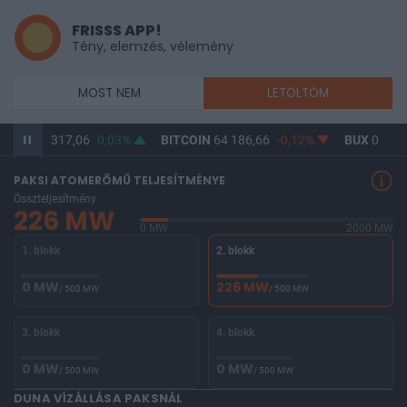
FRISSS APP!
Tény, elemzés, vélemény
MOST NEM
LETÖLTÖM
SD/HUF
317,06
0,03%
BITCOIN
64 186,66
-0,12%
BUX
0
PAKSI ATOMERŐMŰ TELJESÍTMÉNYE
Összteljesítmény
226 MW
0 MW
2000 MW
1. blokk
2. blokk
0 MW
226 MW
/ 500 MW
/ 500 MW
3. blokk
4. blokk
0 MW
0 MW
/ 500 MW
/ 500 MW
DUNA VÍZÁLLÁSA PAKSNÁL