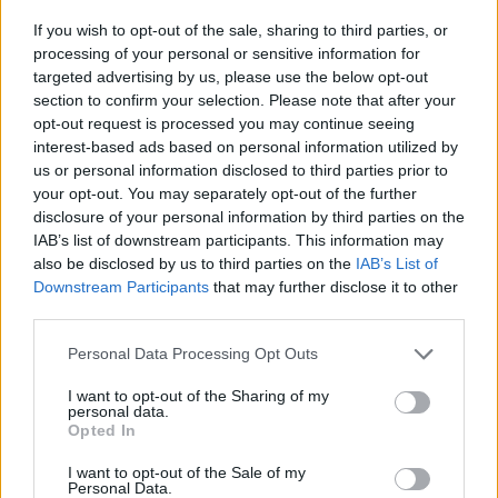
Matolcsy György a Vállalkozók és Munkáltatók Országos
If you wish to opt-out of the sale, sharing to third parties, or
Szövetségének Gazdasági Fórumán beszélt a tervezett
processing of your personal or sensitive information for
SZJA tábláról, s hangsúlyozta, hogy a lépés nyomán felére
targeted advertising by us, please use the below opt-out
section to confirm your selection. Please note that after your
csökkenne a jelenlegi SZJA terhelés. Az SZJA tábla
opt-out request is processed you may continue seeing
megítélésénél azonban nem szabad megfeledkezni az
interest-based ads based on personal information utilized by
egyes kulcsokhoz tartozó jövedelmi sávokról sem, melyek
us or personal information disclosed to third parties prior to
jelentősen módosítanak az effektív adóterhelésen....
your opt-out. You may separately opt-out of the further
disclosure of your personal information by third parties on the
IAB’s list of downstream participants. This information may
KEDVES OLVASÓNK!
also be disclosed by us to third parties on the
IAB’s List of
Downstream Participants
that may further disclose it to other
A keresett cikk a portfolio.hu hírarchívumához
third parties.
tartozik, melynek olvasása előfizetéses
regisztrációhoz kötött.
Personal Data Processing Opt Outs
Az előfizetés a következőket tartalmazza:
I want to opt-out of the Sharing of my
personal data.
Portfolio.hu teljes cikkarchívum
Opted In
Kötéslisták: BÉT elmúlt 2 év napon belüli
I want to opt-out of the Sale of my
kötéslistái
Personal Data.