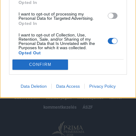
Opted In
Előfizetés
I want to opt-out of processing my
Personal Data for Targeted Advertising.
Opted In
MÁR ELŐFIZETŐNK VAGY?
BEJELENTKEZÉS
I want to opt-out of Collection, Use,
Retention, Sale, and/or Sharing of my
Personal Data that Is Unrelated with the
Purposes for which it was collected.
Opted Out
CONFIRM
© 2026 Portfolio
Data Deletion
Data Access
Privacy Policy
impresszum
jogi nyilatkozat
süti beállítások
adatvédelem
szerzői jogok
médiaajánlat
karrier
kommentkezelés
ÁSZF