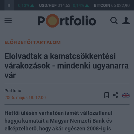
F
363,63
0,13%
USD/HUF
314,63
0,14%
BITCOIN
65 022,90
0
ELŐFIZETŐI TARTALOM
Elolvadtak a kamatcsökkentési
várakozások - mindenki ugyanarra
vár
Portfolio
2006. május 18. 12:00
Hétfői ülésén várhatóan ismét változatlanul
hagyja kamatait a Magyar Nemzeti Bank és
elképzelhető, hogy akár egészen 2008-ig is