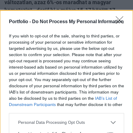
változatlan, azaz 6%-os maradhat a magyar
kamatszint - derül ki a május 15-17 között 17
résztvevővel készült Reuters elemzői felmérésből.
Portfolio -
Do Not Process My Personal Information
Az elemzők szerint ugyanakkor jelentős
bizonytalanságot vegyít a gazdasági
If you wish to opt-out of the sale, sharing to third parties, or
várakozásokba, hogy még nem ismertek a
processing of your personal or sensitive information for
kormány deficitlefaragási terveinek részletei.
targeted advertising by us, please use the below opt-out
section to confirm your selection. Please note that after your
opt-out request is processed you may continue seeing
Magasabb infláció, de változatlan kamat - akár 2008-ig. A
interest-based ads based on personal information utilized by
május már a hetedik hónap, amikor a havi elemzői
us or personal information disclosed to third parties prior to
felmérés résztvevői teljesen egyöntetűen azt jósolják: a
your opt-out. You may separately opt-out of the further
Monetáris Tanács következő ülésén hat százalék marad a
disclosure of your personal information by third parties on the
kereskedelmi bankok számára is irányadó jegybanki
IAB’s list of downstream participants. This information may
alapkamat. A szakemberek szerint a testület annak ellenére
also be disclosed by us to third parties on the
IAB’s List of
sem emeli a kamatot, hogy az utóbbi hónapokban...
Downstream Participants
that may further disclose it to other
third parties.
Personal Data Processing Opt Outs
KEDVES OLVASÓNK!