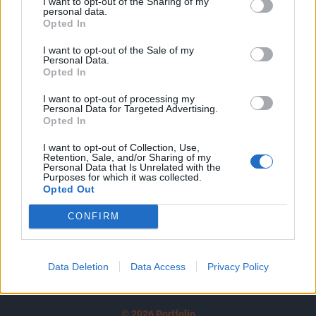
I want to opt-out of the Sharing of my
A keresett cikk a portfolio.hu hírarchívumához
personal data.
tartozik, melynek olvasása előfizetéses
Opted In
regisztrációhoz kötött.
I want to opt-out of the Sale of my
Personal Data.
Az előfizetés a következőket tartalmazza:
Opted In
Portfolio.hu teljes cikkarchívum
I want to opt-out of processing my
Kötéslisták: BÉT elmúlt 2 év napon belüli
Personal Data for Targeted Advertising.
kötéslistái
Opted In
I want to opt-out of Collection, Use,
Előfizetés
Retention, Sale, and/or Sharing of my
Personal Data that Is Unrelated with the
Purposes for which it was collected.
Opted Out
MÁR ELŐFIZETŐNK VAGY?
BEJELENTKEZÉS
CONFIRM
Data Deletion
Data Access
Privacy Policy
© 2026 Portfolio