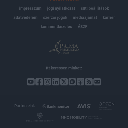
impresszum
jogi nyilatkozat
süti beállítások
adatvédelem
szerzői jogok
médiaajánlat
karrier
kommentkezelés
ÁSZF
Itt keressen minket:
Partnereink