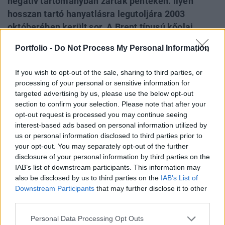
negatív tartományban zártak pénteken. Ilyen
hosszan tartó hanyatlásra legutoljára 2003
októberében került sor. A Brent típusú kőolaj
határidős jegyzései a mai reggelen tovább estek,
Portfolio -
Do Not Process My Personal Information
ami a spot piacon is negatív nyitást hozhat. A
Brent pénteken 63.35 dolláron zárt, ami kevéssel
If you wish to opt-out of the sale, sharing to third parties, or
marad el a 63.32 dolláros csütörtökön beállított
processing of your personal or sensitive information for
lokális minimumszinttől, melyen legutoljára
targeted advertising by us, please use the below opt-out
section to confirm your selection. Please note that after your
március 28-án jártak a jegyzések.
opt-out request is processed you may continue seeing
interest-based ads based on personal information utilized by
Az olaj árának esésében nagy szerepet játszik, hogy
us or personal information disclosed to third parties prior to
fokozatosan enyhül az iráni atomprogram (és az ebből
your opt-out. You may separately opt-out of the further
fakadó olajtermelés kiesése) miatti félelem. Az EU
disclosure of your personal information by third parties on the
képviseletében Javier Solana, míg Irán színeiben Ali
IAB’s list of downstream participants. This information may
Larijani tartott megbeszéléseket 9-én (szombaton), melyet
also be disclosed by us to third parties on the
IAB’s List of
Javier Solana tegnap termékenynek ítélt nyilatkozatában.
Downstream Participants
that may further disclose it to other
third parties.
Az iráni atomprogram miatti kockázatok csökkennek...
Personal Data Processing Opt Outs