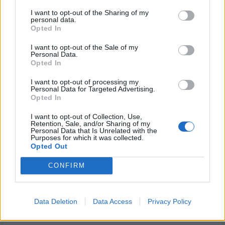
KEDVES OLVASÓNK!
I want to opt-out of the Sharing of my
personal data.
A keresett cikk a portfolio.hu hírarchívumához
Opted In
tartozik, melynek olvasása előfizetéses
I want to opt-out of the Sale of my
regisztrációhoz kötött.
Personal Data.
Opted In
Az előfizetés a következőket tartalmazza:
Portfolio.hu teljes cikkarchívum
I want to opt-out of processing my
Personal Data for Targeted Advertising.
Kötéslisták: BÉT elmúlt 2 év napon belüli
Opted In
kötéslistái
I want to opt-out of Collection, Use,
Retention, Sale, and/or Sharing of my
Personal Data that Is Unrelated with the
Előfizetés
Purposes for which it was collected.
Opted Out
CONFIRM
MÁR ELŐFIZETŐNK VAGY?
BEJELENTKEZÉS
Data Deletion
Data Access
Privacy Policy