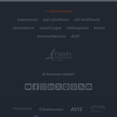
© 2026 Portfolio
impresszum
jogi nyilatkozat
süti beállítások
adatvédelem
szerzői jogok
médiaajánlat
karrier
kommentkezelés
ÁSZF
Itt keressen minket:
Partnereink