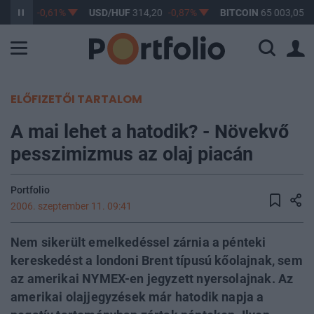
363,17
-0,61%
USD/HUF
314,20
-0,87%
BITCOIN
65 003,05
0
ELŐFIZETŐI TARTALOM
A mai lehet a hatodik? - Növekvő
pesszimizmus az olaj piacán
Portfolio
2006. szeptember 11. 09:41
Nem sikerült emelkedéssel zárnia a pénteki
kereskedést a londoni Brent típusú kőolajnak, sem
az amerikai NYMEX-en jegyzett nyersolajnak. Az
amerikai olajjegyzések már hatodik napja a