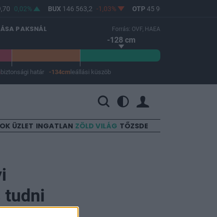
70
0,02%
BUX
146 563,2
-1,03%
OTP
45 900
-1,82%
MO
LÁSA PAKSNÁL
Forrás: OVF, HAEA
-128 cm
m
biztonsági határ
-134cm
leállási küszöb
 a leállási küszöb -134 cm.
SOK
ÜZLET
INGATLAN
ZÖLD VILÁG
TŐZSDE
i
 tudni