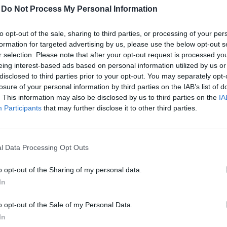
-
Do Not Process My Personal Information
to opt-out of the sale, sharing to third parties, or processing of your per
9
formation for targeted advertising by us, please use the below opt-out s
r selection. Please note that after your opt-out request is processed y
 csak a kormánynak kell megadnia a szabad jelzést a F
eing interest-based ads based on personal information utilized by us or
disclosed to third parties prior to your opt-out. You may separately opt-
leti pályaudvarral összekötő gyorsvasút megépítéséhez 
losure of your personal information by third parties on the IAB’s list of
lap írása szerint az államnak 2027-ig évente átlagosan
. This information may also be disclosed by us to third parties on the
IA
lkezésre állási díj + jegyárkiegészítés), az utasoknak
Participants
that may further disclose it to other third parties.
erülne a Ferihegyi repülőtér új gyorsvasútja. A Ferihe
gyzett negyvenmilliárd forintos beruházás magánbefek
éves koncesszióban valósulna meg, a koncessziós ten
l Data Processing Opt Outs
ági tárca. A gyorsvasút építése 2008-ban kezdődhetne,
o opt-out of the Sharing of my personal data.
k be a légikikötő kettes terminálja alá.
In
ról húszpercenként rendszeresen induló vonatok Kőbánya-Kispes
o opt-out of the Sale of my Personal Data.
vel 18 perces menetidővel juthatnak majd el a repülőtér kettes t
In
ervek szerinti magas színvonalú szolgáltatásokért nem sokat k