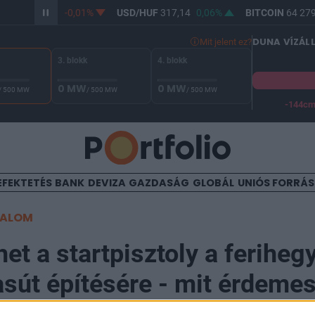
/HUF
365,36
-0,01%
USD/HUF
317,14
0,06%
BITCOIN
64 279,
DUNA VÍZÁL
Mit jelent ez?
3. blokk
4. blokk
0 MW
0 MW
/ 500 MW
/ 500 MW
/ 500 MW
-144c
A Duna vízállása Paksnál -128 cm. A biztonsági határ -144 cm,
EFEKTETÉS
BANK
DEVIZA
GAZDASÁG
GLOBÁL
UNIÓS FORRÁ
TALOM
et a startpisztoly a ferihegy
út építésére - mit érdemes