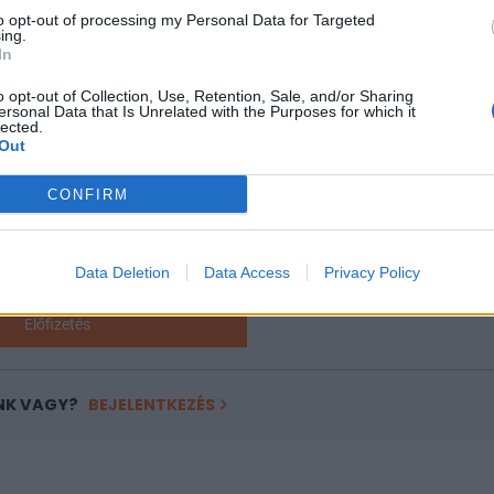
árakat 1500-2000 forintban maximálnák, holott a gazdaságilag..
to opt-out of processing my Personal Data for Targeted
ing.
In
ASÓNK!
o opt-out of Collection, Use, Retention, Sale, and/or Sharing
ersonal Data that Is Unrelated with the Purposes for which it
a portfolio.hu hírarchívumához tartozik, melynek olvasása előf
lected.
ötött.
Out
övetkezőket tartalmazza:
CONFIRM
 teljes cikkarchívum
 BÉT elmúlt 2 év napon belüli
Data Deletion
Data Access
Privacy Policy
Előfizetés
NK VAGY?
BEJELENTKEZÉS