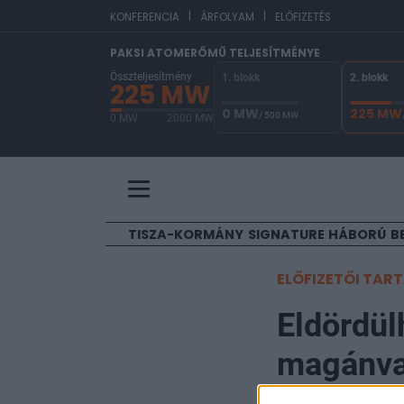
|
|
EUR
KONFERENCIA
ÁRFOLYAM
ELŐFIZETÉS
PAKSI ATOMERŐMŰ TELJESÍTMÉNYE
Összteljesítmény
1. blokk
2. blokk
225 MW
0 MW
225 MW
/ 500 MW
0 MW
2000 MW
A Paksi Atomerőmű összteljesítménye 225 MW. 
TISZA-KORMÁNY
SIGNATURE
HÁBORÚ
B
ELŐFIZETŐI TAR
Eldördülh
magánvas
róla?