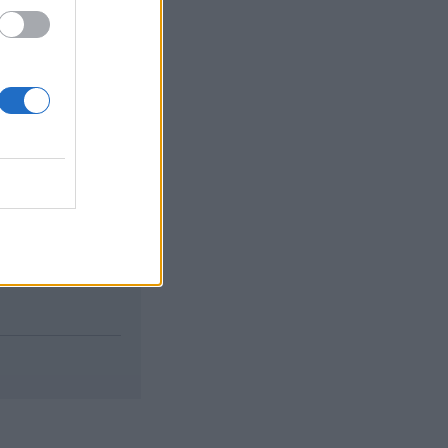
.
izetéses