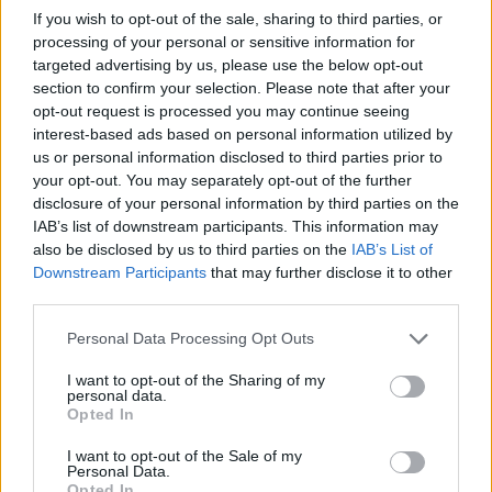
tőkét pumpál a piacra azért, hogy a többéves
If you wish to opt-out of the sale, sharing to third parties, or
processing of your personal or sensitive information for
csúcsra ugró kamatokat letörje. Múlt pénteken az
targeted advertising by us, please use the below opt-out
O/N betéti kamat 50% felett is járt az erősen
section to confirm your selection. Please note that after your
forráshiányos bankközi piacon, ma reggel a
opt-out request is processed you may continue seeing
bejelentés hatására 15% körülről 7-8%-ig esett
interest-based ads based on personal information utilized by
vissza. A címben jelzett baj nem is önmagában az
us or personal information disclosed to third parties prior to
your opt-out. You may separately opt-out of the further
O/N kamatszint extrém kilengése, hanem inkább
disclosure of your personal information by third parties on the
amiatt körvonalazódik, hogy a román jegybank -
IAB’s list of downstream participants. This information may
amint mi is felhívtuk rá a figyelmet - e hét szerda
also be disclosed by us to third parties on the
IAB’s List of
este tovább csökkentette az irányadó (betétre
Downstream Participants
that may further disclose it to other
third parties.
vonatkozó) kamatát. Ez egyrészt inkonzisztens a
bankközi piacon mutatott szigorúságával,
Personal Data Processing Opt Outs
másrészt az inflációs kilátások, a bérnövekedési,
I want to opt-out of the Sharing of my
hitelkiáramlási folyamatok a lazítás
personal data.
megalapozottságát egyes elemzők szerint erősen
Opted In
megkérdőjelezik.
I want to opt-out of the Sale of my
Personal Data.
Opted In
A rövid lejáratú román bankközi betéti kamatok múlt