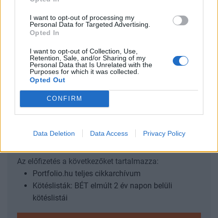
hétfőn kezdtek el megugrani az aznap tartott jegybanki
I want to opt-out of processing my
betéti tender nyomán, mely jelentősen csökkentette
Personal Data for Targeted Advertising.
Opted In
(elszívta) a likviditást a piacon. A hónap végén egyébként
is megemelkednek a rövid távú bankközi kamatok az
I want to opt-out of Collection, Use,
adófizetések hatására, így az e heti betéti tendert már
Retention, Sale, and/or Sharing of my
Personal Data that Is Unrelated with the
lefújta a jegybank. Ez azonban már nem segített...
Purposes for which it was collected.
Opted Out
CONFIRM
KEDVES OLVASÓNK!
A keresett cikk a portfolio.hu hírarchívumához
tartozik, melynek olvasása előfizetéses
Data Deletion
Data Access
Privacy Policy
regisztrációhoz kötött.
Az előfizetés a következőket tartalmazza:
Portfolio.hu teljes cikkarchívum
Kötéslisták: BÉT elmúlt 2 év napon belüli
kötéslistái