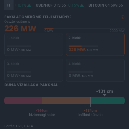
F
362,09
0,1%
USD/HUF
313,55
0,15%
BITCOIN
64 599,56
0
PAKSI ATOMERŐMŰ TELJESÍTMÉNYE
Összteljesítmény
226 MW
0 MW
2000 MW
1. blokk
2. blokk
0 MW
226 MW
/ 500 MW
/ 500 MW
3. blokk
4. blokk
0 MW
0 MW
/ 500 MW
/ 500 MW
DUNA VÍZÁLLÁSA PAKSNÁL
-131 cm
-144cm
-134cm
biztonsági határ
leállási küszöb
Forrás: OVF, HAEA