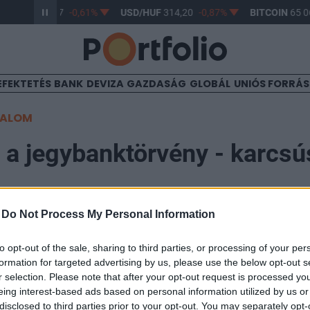
R/HUF
363,17
-0,61%
USD/HUF
314,20
-0,87%
BITCOIN
65 06
EFEKTETÉS
BANK
DEVIZA
GAZDASÁG
GLOBÁL
UNIÓS FORRÁ
TALOM
a jegybanktörvény - karcs
-
Do Not Process My Personal Information
to opt-out of the sale, sharing to third parties, or processing of your per
formation for targeted advertising by us, please use the below opt-out s
i Bank kezdeményezésére a mai kormányülés után t
r selection. Please note that after your opt-out request is processed y
yűlés elé, amely egyszerűsíti, racionalizálja a Magya
eing interest-based ads based on personal information utilized by us or
disclosed to third parties prior to your opt-out. You may separately opt-