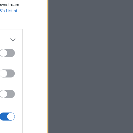
,
 downstream
B’s List of
 Magyar Nemzeti
észt vett Simor
k a következő fő
izetéses