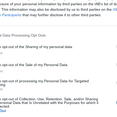
úsodik a jegybank irányítása, amellyel a hatékonyabb
losure of your personal information by third parties on the IAB’s list of
sabb működés a cél.
. This information may also be disclosed by us to third parties on the
IA
Participants
that may further disclose it to other third parties.
Bank kezdeményezésére a Kormány mai ülésén megtárgyalta a
évi LVIII. törvény (a Jegybanktörvény) módosítását. Az ülésen r
emzeti Bank elnöke is. A kormányülésen elfogadott módosításo
l Data Processing Opt Outs
 jegybank működését, szervezetét: - a Magyar Nemzeti...
o opt-out of the Sharing of my personal data.
In
ASÓNK!
a portfolio.hu hírarchívumához tartozik, melynek olvasása előf
o opt-out of the Sale of my Personal Data.
ötött.
In
övetkezőket tartalmazza:
to opt-out of processing my Personal Data for Targeted
ing.
 teljes cikkarchívum
In
 BÉT elmúlt 2 év napon belüli
o opt-out of Collection, Use, Retention, Sale, and/or Sharing
ersonal Data that Is Unrelated with the Purposes for which it
lected.
Out
Előfizetés