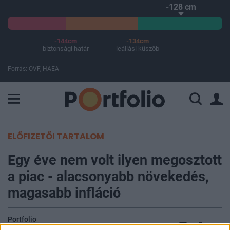
-128 cm
-144cm
-134cm
biztonsági határ
leállási küszöb
Forrás: OVF, HAEA
A Paksi Atomerőmű összteljesítménye 226 MW. A Duna vízállá
ELŐFIZETŐI TARTALOM
Egy éve nem volt ilyen megosztott
a piac - alacsonyabb növekedés,
magasabb infláció
Portfolio