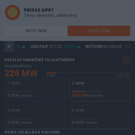
FRISSS APP!
Tény, elemzés, vélemény
MOST NEM
LETÖLTÖM
,49
0,02%
USD/HUF
317,22
0,08%
BITCOIN
64 260,69
-0,01
PAKSI ATOMERŐMŰ TELJESÍTMÉNYE
Összteljesítmény
226 MW
0 MW
2000 MW
1. blokk
2. blokk
0 MW
226 MW
/ 500 MW
/ 500 MW
3. blokk
4. blokk
0 MW
0 MW
/ 500 MW
/ 500 MW
DUNA VÍZÁLLÁSA PAKSNÁL