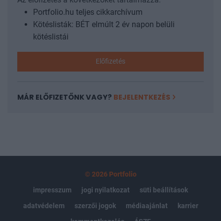
Portfolio.hu teljes cikkarchívum
Kötéslisták: BÉT elmúlt 2 év napon belüli
kötéslistái
Előfizetés
MÁR ELŐFIZETŐNK VAGY?
BEJELENTKEZÉS
© 2026 Portfolio
impresszum
jogi nyilatkozat
süti beállítások
adatvédelem
szerzői jogok
médiaajánlat
karrier