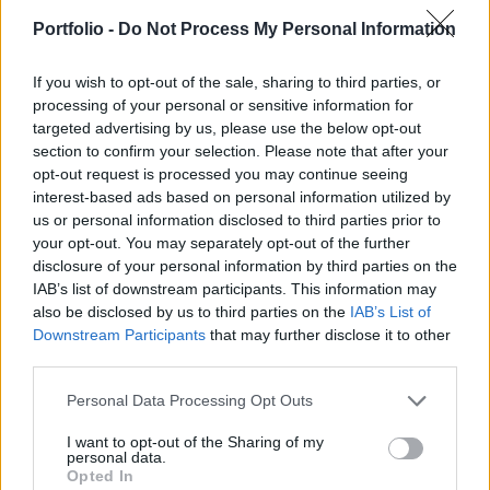
2007. október 25. 14:21
Portfolio -
Do Not Process My Personal Information
A kamatemelési ciklus egy évvel ezelőtti
If you wish to opt-out of the sale, sharing to third parties, or
lezárulása óta nem voltak olyan megosztottak az
processing of your personal or sensitive information for
elemzők a következő magyar nemzeti banki
targeted advertising by us, please use the below opt-out
kamatdöntést illetően, mint most - derül ki a
section to confirm your selection. Please note that after your
Reuters októberi felméréséből. Ennek értelmében
opt-out request is processed you may continue seeing
interest-based ads based on personal information utilized by
ugyanakkora az esélye, hogy hétfőn ismét
us or personal information disclosed to third parties prior to
kamatot csökkent a jegybank, mint annak, hogy
your opt-out. You may separately opt-out of the further
változatlanul marad az alapkamat. A portfolio.hu
disclosure of your personal information by third parties on the
tegnapi felmérésében mérsékelt többségben
IAB’s list of downstream participants. This information may
also be disclosed by us to third parties on the
IAB’s List of
voltak azok, akik a 7.50%-os kamatláb
Downstream Participants
that may further disclose it to other
változatlanul hagyására számítottak. A
third parties.
hírügynökség felmérése szerint tovább
emelkedtek az infláció szintjére vonatkozó
Personal Data Processing Opt Outs
elemzői előrejelzések és tovább csökkentek a
I want to opt-out of the Sharing of my
gazdasági növekedés ütemére vonatkozóan. A
personal data.
Opted In
friss adatok szerint jelentősen emelkedtek a folyó