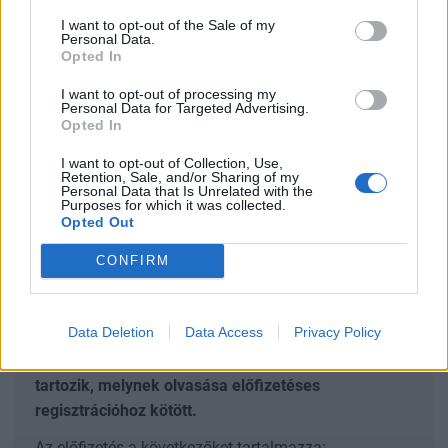
fizetési mérleg hiányára vonatkozó, korábban
I want to opt-out of the Sale of my
Personal Data.
javuló trendet mutató elemzői előrejelzések.
Opted In
Az október 19. és 25. közt választ adó 27 elemzőből 14
I want to opt-out of processing my
Personal Data for Targeted Advertising.
szerint hétfőn szinten marad a jegybanki alapkamat.
Opted In
Tizenketten a múlt havi negyed százalékpontos
kamatvágás után egy újabb ugyanekkora csökkentésre
I want to opt-out of Collection, Use,
Retention, Sale, and/or Sharing of my
számítanak, egy elemző (HSBC) szerint pedig fél
Personal Data that Is Unrelated with the
Purposes for which it was collected.
százalékpontos csökkentés valószínű. Az elemzők hosszú
Opted Out
listát soroltak fel a kamatcsökkentés melletti és elleni
érvekből...
CONFIRM
KEDVES OLVASÓNK!
Data Deletion
Data Access
Privacy Policy
A keresett cikk a portfolio.hu hírarchívumához
tartozik, melynek olvasása előfizetéses
regisztrációhoz kötött.
Az előfizetés a következőket tartalmazza: