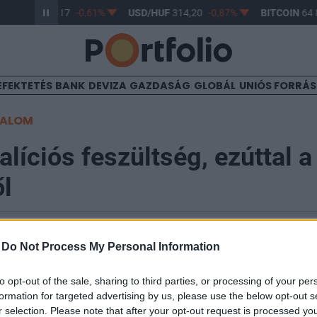
UR/HUF
363,17
-0,61%
USD/HUF
314,20
-0,87%
BITCOIN
64 8
EFEKTETÉS
BANK
DEVIZA
GAZDASÁG
GLOBÁL
UNIÓS FORRÁ
TALOM
líciós feszültség, ezúttal a
l
37
-
Do Not Process My Personal Information
ós vita lesz az SZDSZ által szorgalmazott kiadásnövelé
to opt-out of the sale, sharing to third parties, or processing of your per
formation for targeted advertising by us, please use the below opt-out s
avaslatokból - vélik a szocialisták, akik a Világgazda
r selection. Please note that after your opt-out request is processed y