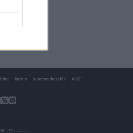
ánlat
karrier
kommentkezelés
ÁSZF