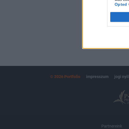
kötéslistái
Opted 
MÁR ELŐFIZETŐ
© 2026 Portfolio
impresszum
jogi nyi
Partnereink