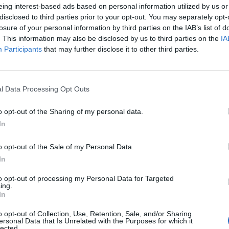
gatják ezen lépéseket. Az SZDSZ-nél úgy tartják, hog
eing interest-based ads based on personal information utilized by us or
túltervezték a jövő évi büdzsében az állami működési 
disclosed to third parties prior to your opt-out. You may separately opt-
az általuk javasolt intézkedések végrehajtására. Az 
losure of your personal information by third parties on the IAB’s list of
. This information may also be disclosed by us to third parties on the
IA
nt ilyen ötletekkel előállni azt követően, hogy kormán
Participants
that may further disclose it to other third parties.
költségvetési tételekről, finoman szólva is udvariatlan
 járt Veres János pénzügyminiszter, aki Kóka Jánossal is folyt
res a lépések időzítését kifogásolta.Kapcsolódó cikkünk2007.
l Data Processing Opt Outs
latára - Az SZDSZ kooperálna az Orbán nélküli FidesszelMint is
o opt-out of the Sharing of my personal data.
tték be, hogy a családi pótlék további differenciálását...
In
ASÓNK!
o opt-out of the Sale of my Personal Data.
In
a portfolio.hu hírarchívumához tartozik, melynek olvasása előf
ötött.
to opt-out of processing my Personal Data for Targeted
ing.
In
övetkezőket tartalmazza:
 teljes cikkarchívum
o opt-out of Collection, Use, Retention, Sale, and/or Sharing
 BÉT elmúlt 2 év napon belüli
ersonal Data that Is Unrelated with the Purposes for which it
lected.