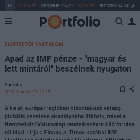
363,26
-0,59%
USD/HUF
314,25
-0,86%
BITCOIN
64 941,49
ELŐFIZETŐI TARTALOM
Apad az IMF pénze - "magyar és
lett mintáról" beszélnek nyugaton
Portfolio
2009. február 23. 10:05
A kelet-európai régióban kibontakozó válság
globális kezelése akadályokba ütközik, mivel a
Nemzetközi Valutaalap rendelkezésre álló forrása
túl kicsi - írja a Financial Times korábbi IMF