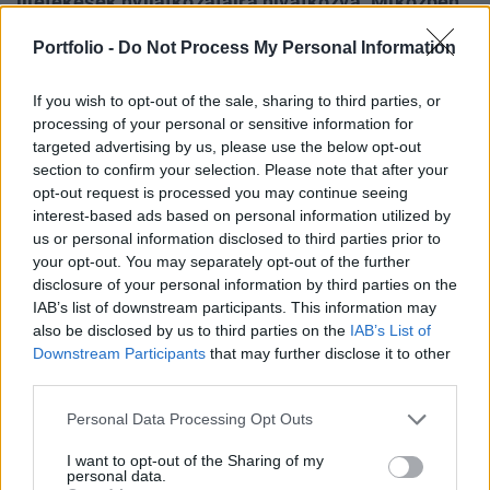
illetékesek nyilatkozataira hivatkozva. Miközben
egyre több kelet-európai ország szorul külső
Portfolio -
Do Not Process My Personal Information
pénzügyi segítségre, addig a Nemzetközi
Valutaalap saját erőforrásainak növelésén
If you wish to opt-out of the sale, sharing to third parties, or
fáradozik - jegyzi meg a londoni üzleti napilap.
processing of your personal or sensitive information for
targeted advertising by us, please use the below opt-out
Kapcsolódó cikkünk2009.02.20 10:39 Sokkterápia és új
section to confirm your selection. Please note that after your
IMF-hitel - ez vár ránk remélhetőleg Az IMF-erőforrások
opt-out request is processed you may continue seeing
hiányának következményeit látjuk jelenleg - mondta a
interest-based ads based on personal information utilized by
us or personal information disclosed to third parties prior to
Financial Times-nak Simon Johnson, a Valutaalap korábbi
your opt-out. You may separately opt-out of the further
közgazdásza. A Valutaalap által támogatott, egyes
disclosure of your personal information by third parties on the
országok által elfogadott programok valószínűleg
IAB’s list of downstream participants. This information may
alulméretezettek, mivel az IMF aggódott az esetleges...
also be disclosed by us to third parties on the
IAB’s List of
Downstream Participants
that may further disclose it to other
third parties.
KEDVES OLVASÓNK!
Personal Data Processing Opt Outs
A keresett cikk a portfolio.hu hírarchívumához
tartozik, melynek olvasása előfizetéses
I want to opt-out of the Sharing of my
personal data.
regisztrációhoz kötött.