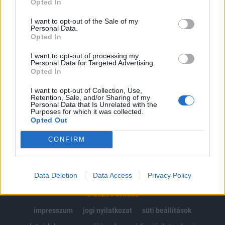
Opted In
Az előfizetés a következőket tartalmazza:
I want to opt-out of the Sale of my
Personal Data.
Portfolio.hu teljes cikkarchívum
Opted In
Kötéslisták: BÉT elmúlt 2 év napon belüli
kötéslistái
I want to opt-out of processing my
Personal Data for Targeted Advertising.
Opted In
Előfizetés
I want to opt-out of Collection, Use,
Retention, Sale, and/or Sharing of my
Personal Data that Is Unrelated with the
Purposes for which it was collected.
MÁR ELŐFIZETŐNK VAGY?
BEJELENTKEZÉS
Opted Out
CONFIRM
Data Deletion
Data Access
Privacy Policy
© 2026 Portfolio
impresszum
jogi nyilatkozat
süti beállítások