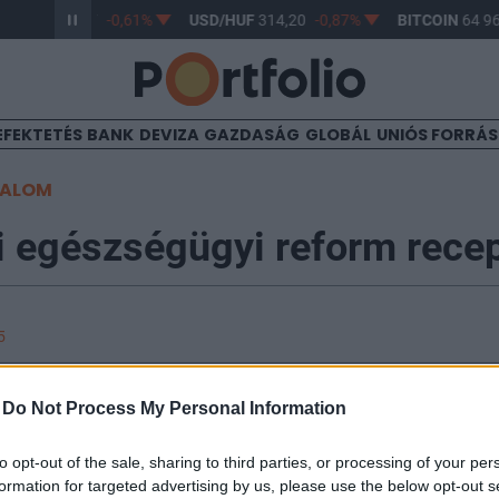
R/HUF
363,17
-0,61%
USD/HUF
314,20
-0,87%
BITCOIN
64 960
EFEKTETÉS
BANK
DEVIZA
GAZDASÁG
GLOBÁL
UNIÓS FORRÁ
TALOM
i egészségügyi reform recep
5
al és akadályokkal terhelt útra lép az, aki a reformok 
-
Do Not Process My Personal Information
emcsak egyes társadalmi rétegek erős ellenállásába ü
ányt is "szakértői" kritikák érhetik. Magyarországon vi
to opt-out of the sale, sharing to third parties, or processing of your per
kai erők is elismerik), hogy alapvető szerkezeti refor
formation for targeted advertising by us, please use the below opt-out s