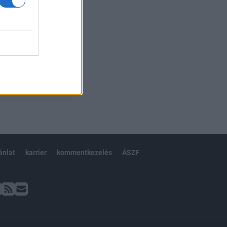
ánlat
karrier
kommentkezelés
ÁSZF