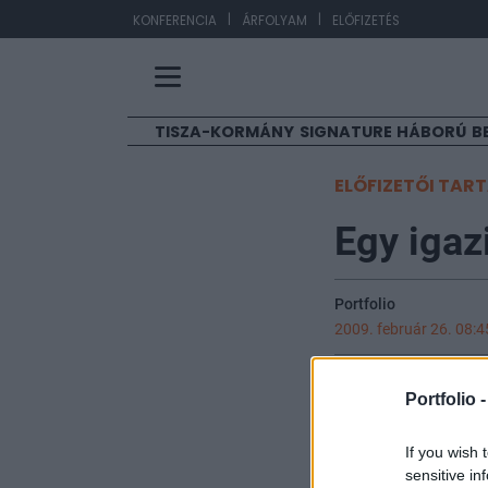
|
|
EU
KONFERENCIA
ÁRFOLYAM
ELŐFIZETÉS
TISZA-KORMÁNY
SIGNATURE
HÁBORÚ
B
ELŐFIZETŐI TAR
Egy igaz
Portfolio
2009. február 26. 08:4
Komoly kihívásokk
Portfolio 
ki zászlajára. N
helyesnek vélt ir
If you wish 
különböző politi
sensitive in