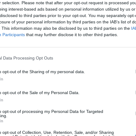
a nyugdíj vagy épp az oktatás területén. Ennek ismer
r selection. Please note that after your opt-out request is processed y
eing interest-based ads based on personal information utilized by us or
és szem előtt tartani néhány hasznos alapelvet: a McK
disclosed to third parties prior to your opt-out. You may separately opt-
észségügyi reformról szóló tanulmánya ebben szolgálh
losure of your personal information by third parties on the IAB’s list of
kiemelni, hogy egy egészségügyi reformnak fontos rés
. This information may also be disclosed by us to third parties on the
IA
gyasztói" tudatosság növelése. Ezt sokszor hajlamosa
Participants
that may further disclose it to other third parties.
ülönböző egészségbiztosítási rendszerek szinte mindegyike sze
l Data Processing Opt Outs
. Három, egymással versengő célt kell összeegyeztetni: az igazs
az alacsony költségeket - írják a McKinsey szakértői "Az egyé
o opt-out of the Sharing of my personal data.
ei" című, 2007-ben készült tanulmányukban....
In
o opt-out of the Sale of my Personal Data.
ASÓNK!
In
a portfolio.hu hírarchívumához tartozik, melynek olvasása előf
to opt-out of processing my Personal Data for Targeted
ötött.
ing.
In
övetkezőket tartalmazza:
o opt-out of Collection, Use, Retention, Sale, and/or Sharing
 teljes cikkarchívum