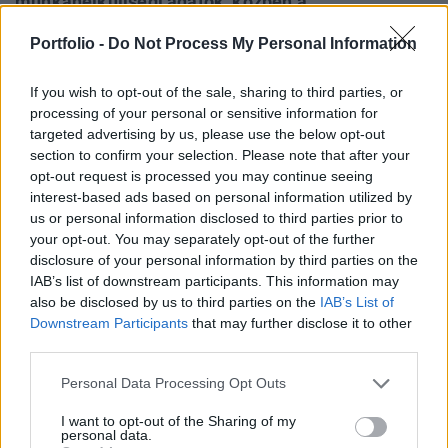
munkanélküliségi adatok, közben a
devizapiacokat felkavarhatják a tengerentúli
Portfolio -
Do Not Process My Personal Information
makrogazdasági adatok is. A japán jen pedig
minden fontosabb deviza ellenében erősödni
If you wish to opt-out of the sale, sharing to third parties, or
tudott.
processing of your personal or sensitive information for
targeted advertising by us, please use the below opt-out
Az euró árfolyama egészen az 1.3170-es szintig süllyedt
section to confirm your selection. Please note that after your
szerda reggel, ami több, mint 1%-os leértékelődésnek felel
opt-out request is processed you may continue seeing
meg a dollárral szemben. A piac várakozása szerint az
interest-based ads based on personal information utilized by
us or personal information disclosed to third parties prior to
euróövezeti munkanélküliség 2 éves csúcsára emelkedik a
your opt-out. You may separately opt-out of the further
legfrissebb adatok alapján (februárra 8.3%-os értéket
disclosure of your personal information by third parties on the
várnak), ami a monetáris unió gazdaságának további
IAB’s list of downstream participants. This information may
gyengélkedését támasztja alá. A recesszió...
also be disclosed by us to third parties on the
IAB’s List of
Downstream Participants
that may further disclose it to other
third parties.
KEDVES OLVASÓNK!
Personal Data Processing Opt Outs
A keresett cikk a portfolio.hu hírarchívumához
tartozik, melynek olvasása előfizetéses
I want to opt-out of the Sharing of my
personal data.
regisztrációhoz kötött.