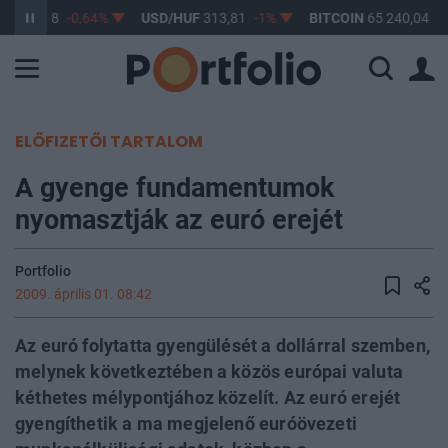
UF
363,08
-0,64%
USD/HUF
313,81
-1%
BITCOIN
65 240,04
1
ELŐFIZETŐI TARTALOM
A gyenge fundamentumok
nyomasztják az euró erejét
Portfolio
2009. április 01. 08:42
Az euró folytatta gyengülését a dollárral szemben,
melynek következtében a közös európai valuta
kéthetes mélypontjához közelít. Az euró erejét
gyengíthetik a ma megjelenő euróövezeti