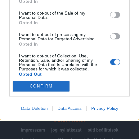
Opted In
Az előfizetés a következőket tartalmazza:
I want to opt-out of the Sale of my
Personal Data.
Portfolio.hu teljes cikkarchívum
Opted In
Kötéslisták: BÉT elmúlt 2 év napon belüli
kötéslistái
I want to opt-out of processing my
Personal Data for Targeted Advertising.
Opted In
Előfizetés
I want to opt-out of Collection, Use,
Retention, Sale, and/or Sharing of my
Personal Data that Is Unrelated with the
Purposes for which it was collected.
MÁR ELŐFIZETŐNK VAGY?
BEJELENTKEZÉS
Opted Out
CONFIRM
Data Deletion
Data Access
Privacy Policy
© 2026 Portfolio
impresszum
jogi nyilatkozat
süti beállítások