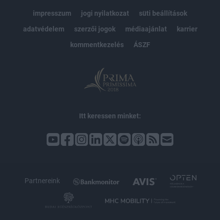
impresszum
jogi nyilatkozat
süti beállítások
adatvédelem
szerzői jogok
médiaajánlat
karrier
kommentkezelés
ÁSZF
Itt keressen minket:
Partnereink