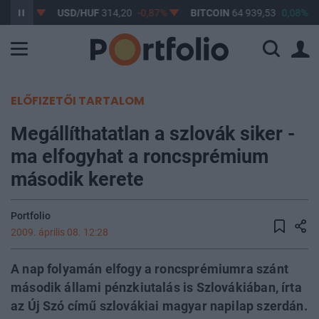
-0,61%
USD/HUF
314,20
-0,87%
BITCOIN
64 939,53
0,08%
ELŐFIZETŐI TARTALOM
Megállíthatatlan a szlovák siker -
ma elfogyhat a roncsprémium
második kerete
Portfolio
2009. április 08. 12:28
A nap folyamán elfogy a roncsprémiumra szánt
második állami pénzkiutalás is Szlovákiában, írta
az Új Szó című szlovákiai magyar napilap szerdán.