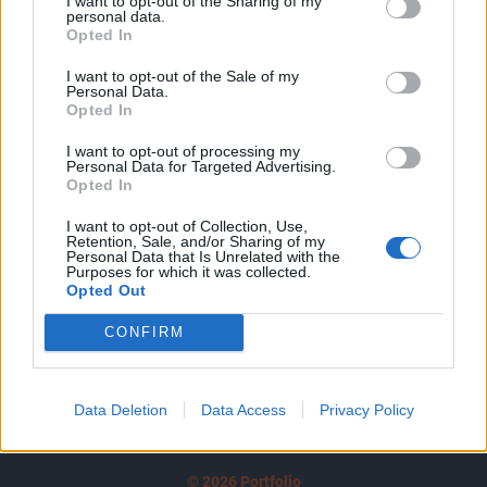
I want to opt-out of the Sharing of my
A keresett cikk a portfolio.hu hírarchívumához
personal data.
tartozik, melynek olvasása előfizetéses
Opted In
regisztrációhoz kötött.
I want to opt-out of the Sale of my
Personal Data.
Az előfizetés a következőket tartalmazza:
Opted In
Portfolio.hu teljes cikkarchívum
Kötéslisták: BÉT elmúlt 2 év napon belüli
I want to opt-out of processing my
Personal Data for Targeted Advertising.
kötéslistái
Opted In
I want to opt-out of Collection, Use,
Előfizetés
Retention, Sale, and/or Sharing of my
Personal Data that Is Unrelated with the
Purposes for which it was collected.
Opted Out
MÁR ELŐFIZETŐNK VAGY?
BEJELENTKEZÉS
CONFIRM
Data Deletion
Data Access
Privacy Policy
© 2026 Portfolio