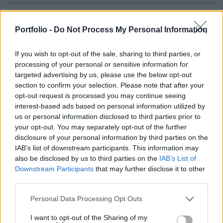
A közlekedési minisztérium az autópályadíjak
emelést javasolja - értesült a Népszabadság. A
Portfolio -
Do Not Process My Personal Information
napilap információi szerint az árak legkorábban
If you wish to opt-out of the sale, sharing to third parties, or
februárban változhatnak, Hónig Péter tárcavezető
processing of your personal or sensitive information for
Bajnai Gordon közbelépésére vár.
targeted advertising by us, please use the below opt-out
section to confirm your selection. Please note that after your
Az biztos, hogy a tarifák januárban nem változnak, a
opt-out request is processed you may continue seeing
miniszter által vezetett egyeztetések ugyanis elakadtak, így
interest-based ads based on personal information utilized by
a késlekedés a költségvetésnek milliárdokba kerül - írja a
us or personal information disclosed to third parties prior to
Népszabadság szombati száma. A tárca jövő évtől
your opt-out. You may separately opt-out of the further
disclosure of your personal information by third parties on the
átlagosan 8.6%-kal emelné az autópályadíjakat, ezt 5%-kal
IAB’s list of downstream participants. This information may
fejelné meg a nyári áfaemelés hatásainak kompenzálása.
also be disclosed by us to third parties on the
IAB’s List of
A kompenzálásra azért lenne...
Downstream Participants
that may further disclose it to other
third parties.
KEDVES OLVASÓNK!
Personal Data Processing Opt Outs
A keresett cikk a portfolio.hu hírarchívumához
I want to opt-out of the Sharing of my