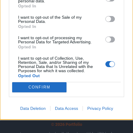
tartozik, melynek olvasása előfizetéses
personal data.
Opted In
regisztrációhoz kötött.
I want to opt-out of the Sale of my
Az előfizetés a következőket tartalmazza:
Personal Data.
Opted In
Portfolio.hu teljes cikkarchívum
Kötéslisták: BÉT elmúlt 2 év napon belüli
I want to opt-out of processing my
kötéslistái
Personal Data for Targeted Advertising.
Opted In
Előfizetés
I want to opt-out of Collection, Use,
Retention, Sale, and/or Sharing of my
Personal Data that Is Unrelated with the
Purposes for which it was collected.
Opted Out
MÁR ELŐFIZETŐNK VAGY?
BEJELENTKEZÉS
CONFIRM
Data Deletion
Data Access
Privacy Policy
© 2026 Portfolio