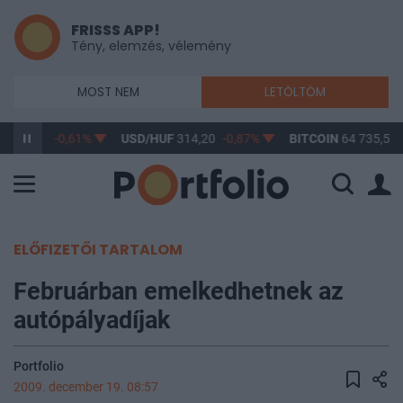
FRISSS APP!
Tény, elemzés, vélemény
MOST NEM
LETÖLTÖM
F
363,17
-0,61%
USD/HUF
314,20
-0,87%
BITCOIN
64 735,55
ELŐFIZETŐI TARTALOM
Februárban emelkedhetnek az
autópályadíjak
Portfolio
2009. december 19. 08:57