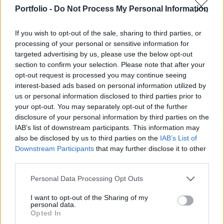
fűtőolajat tartalmazó készletek 1.1 millió hordóval
Portfolio -
Do Not Process My Personal Information
híztak, a finomítói kapacitás kihasználktság
85.6%-os. Az olajár megugrott.
If you wish to opt-out of the sale, sharing to third parties, or
processing of your personal or sensitive information for
A Platts által készített elemzői konszenzus a
targeted advertising by us, please use the below opt-out
nyersolajkészletek 1.6 millió hordós emelkedését, a
section to confirm your selection. Please note that after your
benzinkészletek 1.26 millió hordós csökkenését, a dízelt és
opt-out request is processed you may continue seeing
fűtőolajat tartalmazó készletek 1 millió hordós
interest-based ads based on personal information utilized by
us or personal information disclosed to third parties prior to
emelkedését várták.A készletadatok előtt hozta napvilágra
your opt-out. You may separately opt-out of the further
havi olajpiaci kitekintőjét az OPEC,melyben a kartell nem
disclosure of your personal information by third parties on the
változtatott idei globális olajkeresleti prognózisán....
IAB’s list of downstream participants. This information may
also be disclosed by us to third parties on the
IAB’s List of
Downstream Participants
that may further disclose it to other
KEDVES OLVASÓNK!
third parties.
A keresett cikk a portfolio.hu hírarchívumához
Personal Data Processing Opt Outs
tartozik, melynek olvasása előfizetéses
regisztrációhoz kötött.
I want to opt-out of the Sharing of my
personal data.
Opted In
Az előfizetés a következőket tartalmazza: