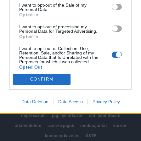
Portfolio.hu teljes cikkarchívum
I want to opt-out of the Sale of my
Personal Data.
Kötéslisták: BÉT elmúlt 2 év napon belüli
Opted In
kötéslistái
I want to opt-out of processing my
Personal Data for Targeted Advertising.
Előfizetés
Opted In
I want to opt-out of Collection, Use,
Retention, Sale, and/or Sharing of my
MÁR ELŐFIZETŐNK VAGY?
BEJELENTKEZÉS
Personal Data that Is Unrelated with the
Purposes for which it was collected.
Opted Out
CONFIRM
Data Deletion
Data Access
Privacy Policy
© 2026 Portfolio
impresszum
jogi nyilatkozat
süti beállítások
adatvédelem
szerzői jogok
médiaajánlat
karrier
kommentkezelés
ÁSZF