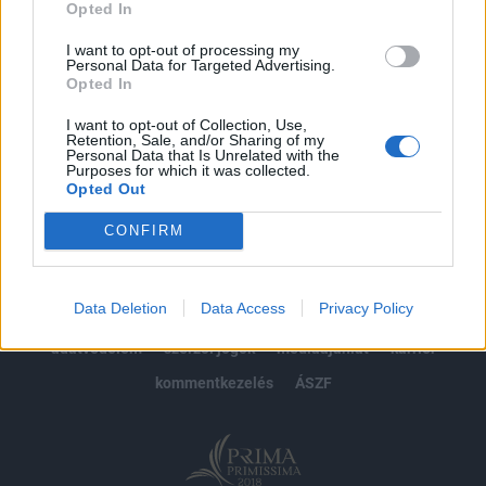
Opted In
Előfizetés
I want to opt-out of processing my
Personal Data for Targeted Advertising.
Opted In
MÁR ELŐFIZETŐNK VAGY?
BEJELENTKEZÉS
I want to opt-out of Collection, Use,
Retention, Sale, and/or Sharing of my
Personal Data that Is Unrelated with the
Purposes for which it was collected.
Opted Out
CONFIRM
© 2026 Portfolio
Data Deletion
Data Access
Privacy Policy
impresszum
jogi nyilatkozat
süti beállítások
adatvédelem
szerzői jogok
médiaajánlat
karrier
kommentkezelés
ÁSZF