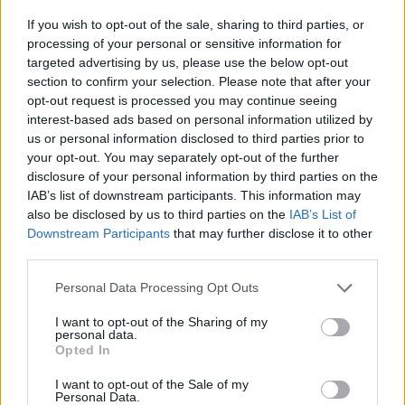
8 milliárd dollár értékben mutatkozott kereslet a tegnap
If you wish to opt-out of the sale, sharing to third parties, or
értékesített lengyel államkötvényekre, írja az UniCredit piaci
processing of your personal or sensitive information for
információkra hivatkozva. Az erőteljes kereslet mellett 3,9
targeted advertising by us, please use the below opt-out
section to confirm your selection. Please note that after your
százalékos hozamon, azaz az amerikai államkötvények
opt-out request is processed you may continue seeing
hozamához képest 215 bázispontos felárral értékesítették
interest-based ads based on personal information utilized by
a 2015 július 16-án lejáró dollárban denominált
us or personal information disclosed to third parties prior to
államkötvényeket, ami...
your opt-out. You may separately opt-out of the further
disclosure of your personal information by third parties on the
IAB’s list of downstream participants. This information may
KEDVES OLVASÓNK!
also be disclosed by us to third parties on the
IAB’s List of
Downstream Participants
that may further disclose it to other
A keresett cikk a portfolio.hu hírarchívumához
third parties.
tartozik, melynek olvasása előfizetéses
regisztrációhoz kötött.
Personal Data Processing Opt Outs
Az előfizetés a következőket tartalmazza:
I want to opt-out of the Sharing of my
personal data.
Portfolio.hu teljes cikkarchívum
Opted In
Kötéslisták: BÉT elmúlt 2 év napon belüli
I want to opt-out of the Sale of my
kötéslistái
Personal Data.