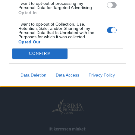
I want to opt-out of processing my
Personal Data for Targeted Advertising.
MÁR ELŐFIZETŐNK VAGY?
BEJELENTKEZÉS
Opted In
I want to opt-out of Collection, Use,
Retention, Sale, and/or Sharing of my
Personal Data that Is Unrelated with the
Purposes for which it was collected.
Opted Out
CONFIRM
© 2026 Portfolio
impresszum
jogi nyilatkozat
süti beállítások
Data Deletion
Data Access
Privacy Policy
adatvédelem
szerzői jogok
médiaajánlat
karrier
kommentkezelés
ÁSZF
Itt keressen minket: