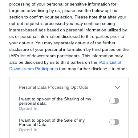
vártnál.
processing of your personal or sensitive information for
targeted advertising by us, please use the below opt-out
A mostanit megelőző adat igen kedvező meglepetés volt,
section to confirm your selection. Please note that after your
ugyanis akkor "csak" 407 ezren kértek segélyt, ezt az adatot
opt-out request is processed you may continue seeing
most 410 ezer főre korrigálta a munkaügyi hivatal.
interest-based ads based on personal information utilized by
us or personal information disclosed to third parties prior to
your opt-out. You may separately opt-out of the further
KEDVES OLVASÓNK!
disclosure of your personal information by third parties on the
IAB’s list of downstream participants. This information may
A keresett cikk a portfolio.hu hírarchívumához
also be disclosed by us to third parties on the
IAB’s List of
tartozik, melynek olvasása előfizetéses
Downstream Participants
that may further disclose it to other
regisztrációhoz kötött.
third parties.
Az előfizetés a következőket tartalmazza:
Personal Data Processing Opt Outs
Portfolio.hu teljes cikkarchívum
I want to opt-out of the Sharing of my
Kötéslisták: BÉT elmúlt 2 év napon belüli
personal data.
Opted In
kötéslistái
I want to opt-out of the Sale of my
Personal Data.
Előfizetés
Opted In