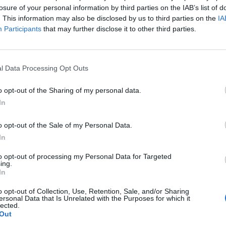
z EKB vasárnap bejelentette, kiterjeszti kötvényvásárl
losure of your personal information by third parties on the IAB’s list of
gan, a Société Générale elemzője az MTI beszámolója a
. This information may also be disclosed by us to third parties on the
IA
Participants
that may further disclose it to other third parties.
ájékoztatása szerint "a megközelítő" számítások azt mutatják:
urót vásároltak mindkét ország papírjaiból. Olaszország államp
 Spanyolországé 466 milliárd eurót tesz ki. O'Hagan elmondta, h
l Data Processing Opt Outs
, ír és portugál állampapírokat is vásárolt...
o opt-out of the Sharing of my personal data.
In
ASÓNK!
a portfolio.hu hírarchívumához tartozik, melynek olvasása előf
o opt-out of the Sale of my Personal Data.
ötött.
In
övetkezőket tartalmazza:
to opt-out of processing my Personal Data for Targeted
ing.
 teljes cikkarchívum
In
 BÉT elmúlt 2 év napon belüli
o opt-out of Collection, Use, Retention, Sale, and/or Sharing
ersonal Data that Is Unrelated with the Purposes for which it
lected.
Out
Előfizetés