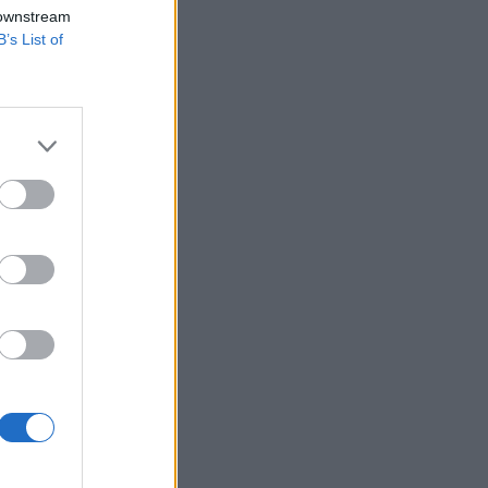
ási programját -
 downstream
lapján.
B’s List of
 a jegybankok több
apír-állománya 1143
ogy kereskedők
izetéses