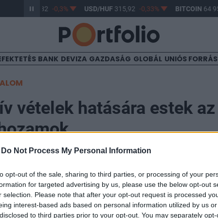
UR/HUF
364,32
-0,3%
USD/HUF
315,92
-0,33%
BITCOIN
64 95
EFEKTETÉS
BANK
DEVIZA
GAZDASÁG
GLOBÁL
UNIÓS FORRÁ
TALOM
v vételek hatására estek az
 hozamok
-
Do Not Process My Personal Information
0:41
to opt-out of the sale, sharing to third parties, or processing of your per
formation for targeted advertising by us, please use the below opt-out s
nti Bank és az eurózóna tagországok nemzeti bankjai 
r selection. Please note that after your opt-out request is processed y
eghaladó összegben vásároltak spanyol és olasz állam
eing interest-based ads based on personal information utilized by us or
disclosed to third parties prior to your opt-out. You may separately opt-