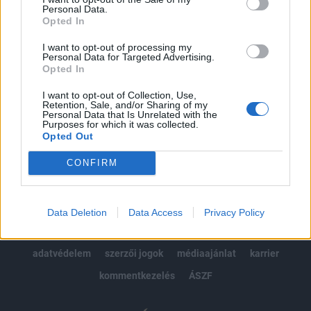
Personal Data.
kötéslistái
Opted In
I want to opt-out of processing my
Előfizetés
Personal Data for Targeted Advertising.
Opted In
I want to opt-out of Collection, Use,
MÁR ELŐFIZETŐNK VAGY?
BEJELENTKEZÉS
Retention, Sale, and/or Sharing of my
Personal Data that Is Unrelated with the
Purposes for which it was collected.
Opted Out
CONFIRM
© 2026 Portfolio
Data Deletion
Data Access
Privacy Policy
impresszum
jogi nyilatkozat
süti beállítások
adatvédelem
szerzői jogok
médiaajánlat
karrier
kommentkezelés
ÁSZF