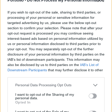
Portfolio -
Do Not Process My Personal Information
Az Egyesült Államok pénteki leminősítését követően rögtön
If you wish to opt-out of the sale, sharing to third parties, or
megkezdődtek a találgatások, hogy melyik ország lehet a
processing of your personal or sensitive information for
következő áldozat. A figyelem nagyon gyorsan
targeted advertising by us, please use the below opt-out
Franciaországra terelődött, ami nem meglepő,
section to confirm your selection. Please note that after your
opt-out request is processed you may continue seeing
költségvetési kilátásai ugyanis igencsak borúsak. A
interest-based ads based on personal information utilized by
megszorítások (nyugdíjkorhatár emelése,
us or personal information disclosed to third parties prior to
közalkalmazottak számának csökkentése) ellenére a hiány
your opt-out. You may separately opt-out of the further
alig csökken...
disclosure of your personal information by third parties on the
IAB’s list of downstream participants. This information may
also be disclosed by us to third parties on the
IAB’s List of
KEDVES OLVASÓNK!
Downstream Participants
that may further disclose it to other
third parties.
A keresett cikk a portfolio.hu hírarchívumához
tartozik, melynek olvasása előfizetéses
Personal Data Processing Opt Outs
regisztrációhoz kötött.
I want to opt-out of the Sharing of my
personal data.
Az előfizetés a következőket tartalmazza:
Opted In
Portfolio.hu teljes cikkarchívum
Kötéslisták: BÉT elmúlt 2 év napon belüli
I want to opt-out of the Sale of my