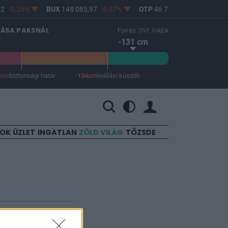
2
-0,25%
BUX
148 085,97
-0,67%
OTP
46 750
-1,06%
MO
LÁSA PAKSNÁL
Forrás: OVF, HAEA
-131 cm
4cm
biztonsági határ
-134cm
leállási küszöb
 a leállási küszöb -134 cm.
SOK
ÜZLET
INGATLAN
ZÖLD VILÁG
TŐZSDE