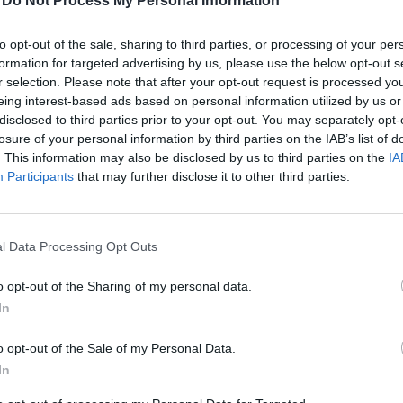
-
Do Not Process My Personal Information
etnénk úgyis, miért éppen Románia nem? Az elmúlt het
to opt-out of the sale, sharing to third parties, or processing of your per
 úgy tűnik, Romániával szemben nem ingott meg külön
formation for targeted advertising by us, please use the below opt-out s
r selection. Please note that after your opt-out request is processed y
folyamán a válság kitörése óta legalacsonyabb szintre 
eing interest-based ads based on personal information utilized by us or
lár, és látványosan elszakadt a magyartól. Az utóbbi i
disclosed to third parties prior to your opt-out. You may separately opt-
román gazdasági kilátásokról beszélt, és egy hónappal 
losure of your personal information by third parties on the IAB’s list of
icsérte a javulást. A gazdasági folyamatokat illetően j
. This information may also be disclosed by us to third parties on the
IA
Participants
that may further disclose it to other third parties.
jött a "tavasz", csak az idei év első negyedévében jöt
ecessziós kilábalást tekintve most tart ott, ahol a régi
élévben tartott. Ebből kiindulva a külföldi elemzők is ú
l Data Processing Opt Outs
de Romániát is eléri az adósságválságból kiinduló reá
o opt-out of the Sharing of my personal data.
In
ivitás? Egyre több példa mutatja, hogy Románia megítélése jav
ett közzé például a Bank of America Merrill Lynch, a jövő évi nö
o opt-out of the Sale of my Personal Data.
ól 3,5%-ra emelve, és hasonló növekedést vár a Nordea is. Egy má
In
egítélése az európai adósságválság közepette "leszakadt"...