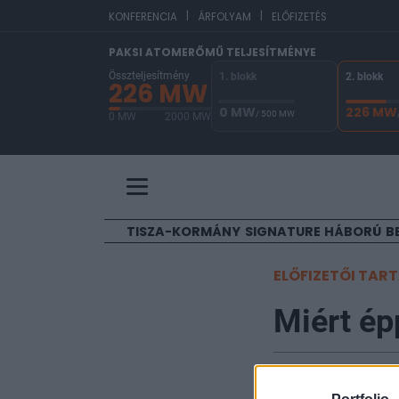
|
|
EUR/
KONFERENCIA
ÁRFOLYAM
ELŐFIZETÉS
PAKSI ATOMERŐMŰ TELJESÍTMÉNYE
Összteljesítmény
1. blokk
2. blokk
226 MW
0 MW
226 MW
/ 500 MW
0 MW
2000 MW
A Paksi Atomerőmű összteljesítménye 226 MW. A
TISZA-KORMÁNY
SIGNATURE
HÁBORÚ
B
ELŐFIZETŐI TAR
Miért é
Portfolio
2011. augusztus 08. 1