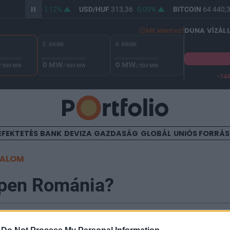
HUF
362,17
0,12%
USD/HUF
313,36
0,09%
BITCOIN
64 440,3
DUNA VÍZÁL
Mit jelent ez?
3. blokk
4. blokk
0 MW
0 MW
/ 500 MW
/ 500 MW
/ 500 MW
-14
 Duna vízállása Paksnál -131 cm. A biztonsági határ -144 cm,
EFEKTETÉS
BANK
DEVIZA
GAZDASÁG
GLOBÁL
UNIÓS FORRÁ
TALOM
ppen Románia?
6:17