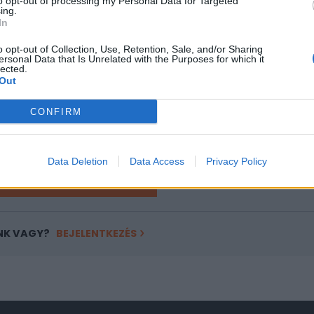
to opt-out of processing my Personal Data for Targeted
ing.
In
ASÓNK!
o opt-out of Collection, Use, Retention, Sale, and/or Sharing
a portfolio.hu hírarchívumához tartozik, melynek olvasása előf
ersonal Data that Is Unrelated with the Purposes for which it
ötött.
lected.
Out
övetkezőket tartalmazza:
 teljes cikkarchívum
CONFIRM
 BÉT elmúlt 2 év napon belüli
Data Deletion
Data Access
Privacy Policy
Előfizetés
NK VAGY?
BEJELENTKEZÉS