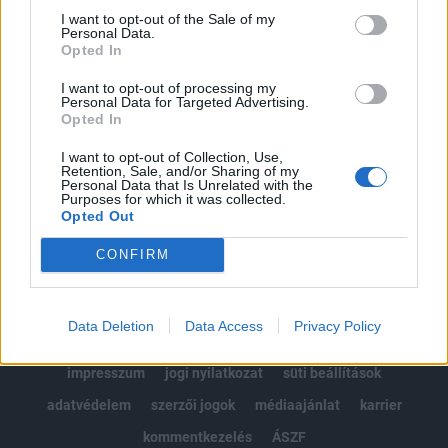
Portfolio.hu teljes cikkarchívum
I want to opt-out of the Sale of my
Personal Data.
Kötéslisták: BÉT elmúlt 2 év napon belüli
Opted In
kötéslistái
I want to opt-out of processing my
Personal Data for Targeted Advertising.
Előfizetés
Opted In
I want to opt-out of Collection, Use,
Retention, Sale, and/or Sharing of my
MÁR ELŐFIZETŐNK VAGY?
BEJELENTKEZÉS
Personal Data that Is Unrelated with the
Purposes for which it was collected.
Opted Out
CONFIRM
Data Deletion
Data Access
Privacy Policy
© 2026 Portfolio
impresszum
jogi nyilatkozat
süti beállítások
adatvédelem
szerzői jogok
médiaajánlat
karrier
kommentkezelés
ÁSZF