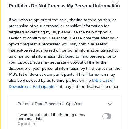
órakor érkezett a hír, hogy a kormány az Európai
Portfolio -
Do Not Process My Personal Information
Központi Bank kérésének megfelelően döntött a
csomagról.
If you wish to opt-out of the sale, sharing to third parties, or
processing of your personal or sensitive information for
22:22: Az olasz kormány 45 milliárd eurós takarékossági
targeted advertising by us, please use the below opt-out
csomagot fogadott el pénteken a következő két évre azért,
section to confirm your selection. Please note that after your
hogy egyensúlyban legyen a 2013-as költségvetés, ahogy
opt-out request is processed you may continue seeing
interest-based ads based on personal information utilized by
azt az Európai Központi Bank igényli. Az intézkedéseket
us or personal information disclosed to third parties prior to
annak ellenére fogadták el, hogy az önkormányzatok
your opt-out. You may separately opt-out of the further
képviselői hevesen bírálták, társadalmilag igazságtalannak
disclosure of your personal information by third parties on the
minősítették őket. Silvio...
IAB’s list of downstream participants. This information may
also be disclosed by us to third parties on the
IAB’s List of
Downstream Participants
that may further disclose it to other
KEDVES OLVASÓNK!
third parties.
A keresett cikk a portfolio.hu hírarchívumához
Personal Data Processing Opt Outs
tartozik, melynek olvasása előfizetéses
regisztrációhoz kötött.
I want to opt-out of the Sharing of my
personal data.
Opted In
Az előfizetés a következőket tartalmazza: