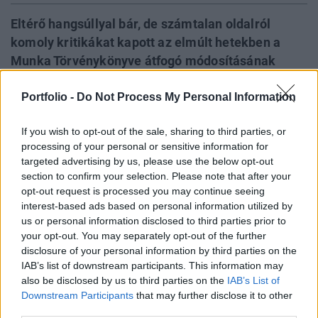
Eltérő hangsúllyal bár, de számtalan oldalról
komoly kritikákat kapott az elmúlt hetekben a
Munka Törvénykönyve átfogó módosításának
tervezete. A BDO szerint vitathatatlan, hogy a
Portfolio -
Do Not Process My Personal Information
foglalkoztatási feltételek rugalmassá tétele
indokolt, de a napi gyakorlatban fontos
If you wish to opt-out of the sale, sharing to third parties, or
szabályozók még hiányoznak a tervezetből. Öt
processing of your personal or sensitive information for
fontos kiegészítő javaslatot mutatnak be, amely a
targeted advertising by us, please use the below opt-out
munkáltatói és munkavállalói érdekkel is
section to confirm your selection. Please note that after your
összhangban van.
opt-out request is processed you may continue seeing
interest-based ads based on personal information utilized by
Pontosabb szabályok a munkaidő-nyilvántartásra
us or personal information disclosed to third parties prior to
your opt-out. You may separately opt-out of the further
vonatkozóan A koncepcióban szereplő szabályozás
disclosure of your personal information by third parties on the
továbbra sem tesz eleget annak a régi munkáltatói
IAB’s list of downstream participants. This information may
igénynek, hogy pontos jogszabályi alapjai legyenek a
also be disclosed by us to third parties on the
IAB’s List of
munkaügyi ellenőrzések során egyébként megkövetelt
Downstream Participants
that may further disclose it to other
szempontoknak - írja a BDO Magyarország könyvvizsgáló
third parties.