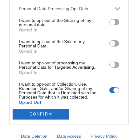
és tanácsadó cég. Példaként említhető, hogy az Mt. nem
Personal Data Processing Opt Outs
írja elő...
I want to opt-out of the Sharing of my
personal data.
KEDVES OLVASÓNK!
Opted In
A keresett cikk a portfolio.hu hírarchívumához
I want to opt-out of the Sale of my
Personal Data.
tartozik, melynek olvasása előfizetéses
Opted In
regisztrációhoz kötött.
I want to opt-out of processing my
Personal Data for Targeted Advertising.
Az előfizetés a következőket tartalmazza:
Opted In
Portfolio.hu teljes cikkarchívum
Kötéslisták: BÉT elmúlt 2 év napon belüli
I want to opt-out of Collection, Use,
Retention, Sale, and/or Sharing of my
kötéslistái
Personal Data that Is Unrelated with the
Purposes for which it was collected.
Opted Out
Előfizetés
CONFIRM
MÁR ELŐFIZETŐNK VAGY?
BEJELENTKEZÉS
Data Deletion
Data Access
Privacy Policy