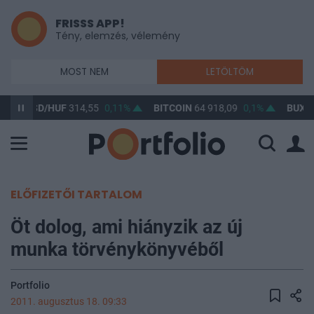
FRISSS APP!
Tény, elemzés, vélemény
MOST NEM
LETÖLTÖM
USD/HUF
314,55
0,11%
BITCOIN
64 918,09
0,1%
BUX
1
ELŐFIZETŐI TARTALOM
Öt dolog, ami hiányzik az új
munka törvénykönyvéből
Portfolio
2011. augusztus 18. 09:33