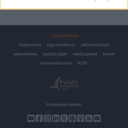
© 2026 Portfolio
impresszum
jogi nyilatkozat
süti beállítások
adatvédelem
szerzői jogok
médiaajánlat
karrier
kommentkezelés
ÁSZF
Itt keressen minket: