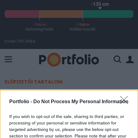
-130 cm
-144cm
-134cm
biztonsági határ
leállási küszöb
Forrás: OVF, HAEA
A Paksi Atomerőmű összteljesítménye 225 MW. A Duna vízállá
ELŐFIZETŐI TARTALOM
Öt intő jel az amerikai recesszió
Portfolio -
Do Not Process My Personal Information
közeledtére
If you wish to opt-out of the sale, sharing to third parties, or
Portfolio
processing of your personal or sensitive information for
2011. augusztus 21. 10:47
targeted advertising by us, please use the below opt-out
section to confirm your selection. Please note that after your