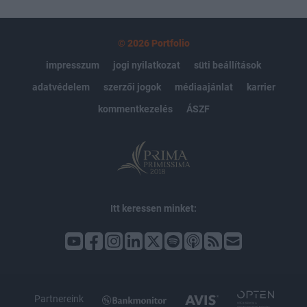
© 2026 Portfolio
impresszum
jogi nyilatkozat
süti beállítások
adatvédelem
szerzői jogok
médiaajánlat
karrier
kommentkezelés
ÁSZF
Itt keressen minket:
Partnereink