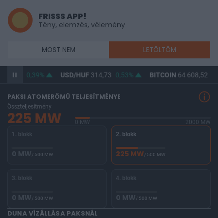
FRISSS APP!
Tény, elemzés, vélemény
MOST NEM
LETÖLTÖM
363,13
0,39%
USD/HUF
314,73
0,53%
BITCOIN
64 608,52
0,
PAKSI ATOMERŐMŰ TELJESÍTMÉNYE
Összteljesítmény
225 MW
0 MW
2000 MW
1. blokk
2. blokk
0 MW
225 MW
/ 500 MW
/ 500 MW
3. blokk
4. blokk
0 MW
0 MW
/ 500 MW
/ 500 MW
DUNA VÍZÁLLÁSA PAKSNÁL