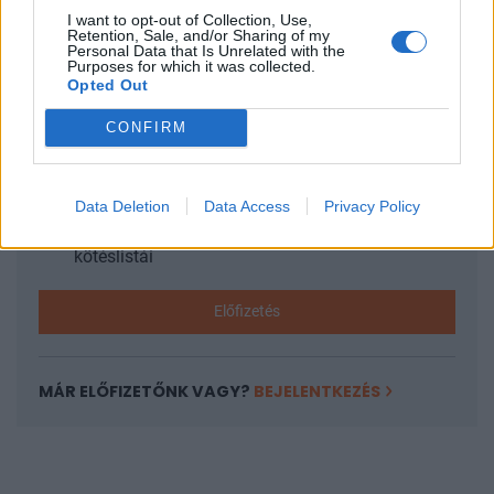
I want to opt-out of Collection, Use,
KEDVES OLVASÓNK!
Retention, Sale, and/or Sharing of my
Personal Data that Is Unrelated with the
Purposes for which it was collected.
A keresett cikk a portfolio.hu hírarchívumához
Opted Out
tartozik, melynek olvasása előfizetéses
CONFIRM
regisztrációhoz kötött.
Az előfizetés a következőket tartalmazza:
Portfolio.hu teljes cikkarchívum
Data Deletion
Data Access
Privacy Policy
Kötéslisták: BÉT elmúlt 2 év napon belüli
kötéslistái
Előfizetés
MÁR ELŐFIZETŐNK VAGY?
BEJELENTKEZÉS