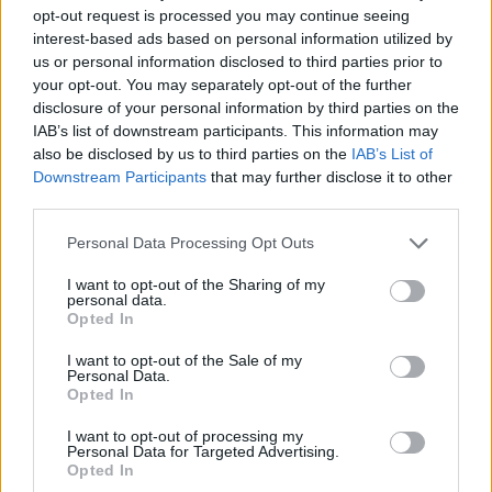
opt-out request is processed you may continue seeing
A héten megjelent egyik amerikai feldolgozóipari
interest-based ads based on personal information utilized by
aktivitási index (Philadelphia Fed-index)
us or personal information disclosed to third parties prior to
megalapozza azt, amiről egyre többen beszélnek
your opt-out. You may separately opt-out of the further
disclosure of your personal information by third parties on the
mostanában a befektetők körében, azaz az újabb
IAB’s list of downstream participants. This information may
amerikai recesszió esélyét - mutatnak rá rövid
also be disclosed by us to third parties on the
IAB’s List of
anyagukban a Bank of America égisze alá tartozó
Downstream Participants
that may further disclose it to other
Merrill Lynch elemzői. További négy piaci mutatót
third parties.
is felsorolnak, amelyek szintén ezt a kilátást
Personal Data Processing Opt Outs
támasztják alá.
I want to opt-out of the Sharing of my
A bank szakértői arra emlékeztetnek, hogy az említett
personal data.
Opted In
aktivitási index -21 pont alatti értéke 1968 óta (amióta az
index létezik) mind a hét recessziós periódust előre jelezte.
I want to opt-out of the Sale of my
Personal Data.
Mint ismert: az e héten közzétett érték a vártnál sokkal
Opted In
rosszabb, -30 pont lett.A befektetési bank szakértői szerint
az is a recesszió irányába mutat, hogy 1960 óta az
I want to opt-out of processing my
Personal Data for Targeted Advertising.
S&P500 részvényindex minden...
Opted In