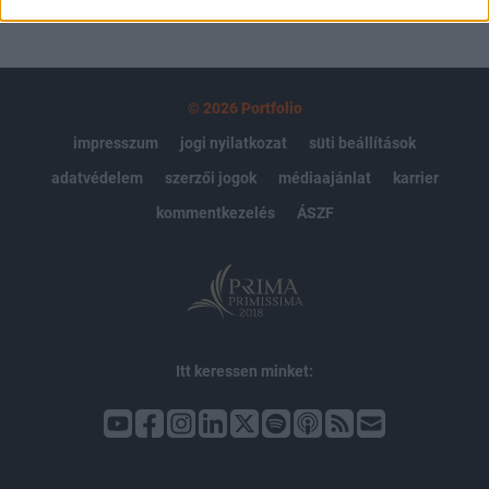
© 2026 Portfolio
impresszum
jogi nyilatkozat
süti beállítások
adatvédelem
szerzői jogok
médiaajánlat
karrier
kommentkezelés
ÁSZF
Itt keressen minket: