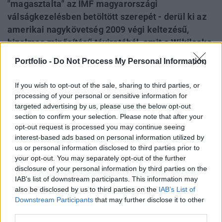
"magasztalta" az IMF magyarországi
válságkezelésben betöltött szerepét - derül ki az
amerikai nagykövetség 2009 végi keltezésű,
bizalmas minősítésű táviratából, amit a Wikileaks
hozott nyilvánosságra. Matolcsy György a végül
Portfolio -
Do Not Process My Personal Information
megszavazott 16 helyett 18 százalékos
egykulcsos adót szeretett volna bevezetni, mert az
If you wish to opt-out of the sale, sharing to third parties, or
alacsonyabb a szlovákokénál és növeli az ország
processing of your personal or sensitive information for
targeted advertising by us, please use the below opt-out
regionális versenyképességét - írja a
section to confirm your selection. Please note that after your
Népszabadság.
opt-out request is processed you may continue seeing
interest-based ads based on personal information utilized by
Már jóval a "csontvázbizottságként" elhíresült
us or personal information disclosed to third parties prior to
felelősségkeresés előtt az államháztartási hiány
your opt-out. You may separately opt-out of the further
elengedését tervezte a Fidesz. A 2010-es választások
disclosure of your personal information by third parties on the
közeledtével egyetlen gazdaságpolitikai irányvonal
IAB’s list of downstream participants. This information may
kerekedett felül a pártban: a gazdaságélénkítést
also be disclosed by us to third parties on the
IAB’s List of
Downstream Participants
that may further disclose it to other
alapvetően drasztikus adócsökkentésekkel elképzelő,
third parties.
"matolcsysta", szemben az óvatos költségvetési politikát