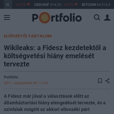
F
363,17
-0,61%
USD/HUF
314,20
-0,87%
BITCOIN
64 914,41
ELŐFIZETŐI TARTALOM
Wikileaks: a Fidesz kezdetektől a
költségvetési hiány emelését
tervezte
Portfolio
2011. szeptember 09. 11:29
A Fidesz már jóval a választások előtt az
államháztartási hiány elengedését tervezte, és a
színfalak mögött az akkori ellenzéki párt