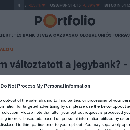
R/HUF
363,33
-0,57%
USD/HUF
314,15
-0,89%
BITCOIN
64 62
EFEKTETÉS
BANK
DEVIZA
GAZDASÁG
GLOBÁL
UNIÓS FORRÁ
TALOM
 változtatott a jegybank? - 
ny
-
Do Not Process My Personal Information
15:00
to opt-out of the sale, sharing to third parties, or processing of your per
formation for targeted advertising by us, please use the below opt-out s
r selection. Please note that after your opt-out request is processed y
cs áttanulmányozta és véleményezte az MNB szakértői
eing interest-based ads based on personal information utilized by us or
entés az infláció alakulásáról" című kiadványt. A köz
disclosed to third parties prior to your opt-out. You may separately opt-