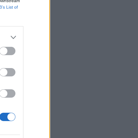
 downstream
B’s List of
 ütemben
 szintjétől. A
érséklődtek. A
izetéses