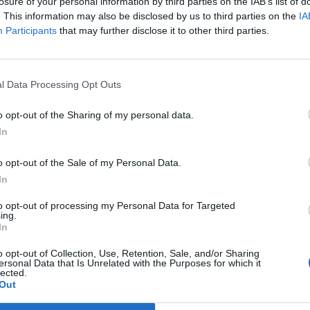
losure of your personal information by third parties on the IAB’s list of
. This information may also be disclosed by us to third parties on the
IA
megítélése szerint a következő két évben is csak visszafogott
Participants
that may further disclose it to other third parties.
aság növekedése, és a kibocsátás mindvégig elmarad potenciális
rnyezetben az inflációs kockázatok középtávon számottevően m
ásával és az indirektadó-emelések hatásának lecsengésével...
l Data Processing Opt Outs
o opt-out of the Sharing of my personal data.
ASÓNK!
In
a portfolio.hu hírarchívumához tartozik, melynek olvasása előf
o opt-out of the Sale of my Personal Data.
ötött.
In
övetkezőket tartalmazza:
to opt-out of processing my Personal Data for Targeted
 teljes cikkarchívum
ing.
 BÉT elmúlt 2 év napon belüli
In
o opt-out of Collection, Use, Retention, Sale, and/or Sharing
ersonal Data that Is Unrelated with the Purposes for which it
lected.
Előfizetés
Out