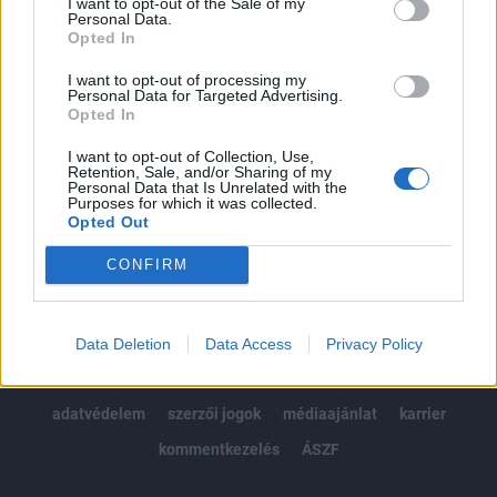
I want to opt-out of the Sale of my
Kötéslisták: BÉT elmúlt 2 év napon belüli
Personal Data.
kötéslistái
Opted In
I want to opt-out of processing my
Előfizetés
Personal Data for Targeted Advertising.
Opted In
I want to opt-out of Collection, Use,
MÁR ELŐFIZETŐNK VAGY?
BEJELENTKEZÉS
Retention, Sale, and/or Sharing of my
Personal Data that Is Unrelated with the
Purposes for which it was collected.
Opted Out
CONFIRM
© 2026 Portfolio
Data Deletion
Data Access
Privacy Policy
impresszum
jogi nyilatkozat
süti beállítások
adatvédelem
szerzői jogok
médiaajánlat
karrier
kommentkezelés
ÁSZF