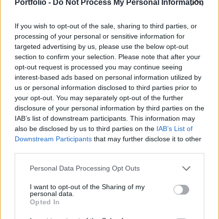
interjújában a görög államcsőd következményeire
Portfolio -
Do Not Process My Personal Information
figyelmeztetett.
If you wish to opt-out of the sale, sharing to third parties, or
Wolfgang Schäuble, német pénzügyminiszter szerint
processing of your personal or sensitive information for
Görögország még tíz évig külső segítségre szorul. "Teljesen
targeted advertising by us, please use the below opt-out
section to confirm your selection. Please note that after your
világos, hogy Görögország -azzal ellentétben, mint ahogy
opt-out request is processed you may continue seeing
2010-ben gondolták - 2012-ben nem tud visszatérni a
interest-based ads based on personal information utilized by
pénzpiacra" - nyilatkozta Schäuble a Wirtschaftswoche
us or personal information disclosed to third parties prior to
nevű német lapnak. "Ahhoz, hogy Görögország ismét
your opt-out. You may separately opt-out of the further
versenyképes legyen inkább egy évtizednek kell...
disclosure of your personal information by third parties on the
IAB’s list of downstream participants. This information may
also be disclosed by us to third parties on the
IAB’s List of
KEDVES OLVASÓNK!
Downstream Participants
that may further disclose it to other
third parties.
A keresett cikk a portfolio.hu hírarchívumához
tartozik, melynek olvasása előfizetéses
Personal Data Processing Opt Outs
regisztrációhoz kötött.
I want to opt-out of the Sharing of my
personal data.
Az előfizetés a következőket tartalmazza:
Opted In
Portfolio.hu teljes cikkarchívum