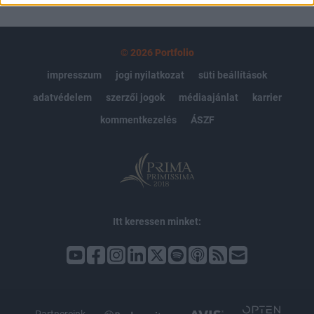
© 2026 Portfolio
impresszum
jogi nyilatkozat
süti beállítások
adatvédelem
szerzői jogok
médiaajánlat
karrier
kommentkezelés
ÁSZF
Itt keressen minket: