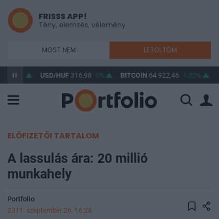
FRISSS APP!
Tény, elemzés, vélemény
MOST NEM
LETÖLTÖM
,42
0%
USD/HUF
316,98
0%
BITCOIN
64 922,46
1,02%
ELŐFIZETŐI TARTALOM
A lassulás ára: 20 millió
munkahely
Portfolio
2011. szeptember 26. 16:26