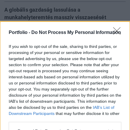
A globális gazdaság lassulása a
munkahelyteremtés masszív visszaesését
hozhatja - jelentette az ENSZ Nemzetközi
Munkaügyi Szervezete. A szervezet szerint a
Portfolio -
Do Not Process My Personal Information
jelenlegi gyenge, 1 százalékos
If you wish to opt-out of the sale, sharing to third parties, or
foglalkoztatásbővülés kevés lesz ahhoz, hogy a
processing of your personal or sensitive information for
2008-ban kirobbant válság óta a G20 országokban
targeted advertising by us, please use the below opt-out
megszűnt mintegy 20 millió munkahelyet
section to confirm your selection. Please note that after your
visszapótolja.
opt-out request is processed you may continue seeing
interest-based ads based on personal information utilized by
Határozott együttműködésre szólított fel a munkahelyek
us or personal information disclosed to third parties prior to
your opt-out. You may separately opt-out of the further
megőrzése és létrehozása érdekében Juan Somavia, az ILO
disclosure of your personal information by third parties on the
igazgatója - vagyis a kilábalás középpontjába a
IAB’s list of downstream participants. This information may
munkahelyteremtést kell állítani - mondta Párizsban, ahol
also be disclosed by us to third parties on the
IAB’s List of
bemutatták az OECD és ILO által közösen írt jelentést,
Downstream Participants
that may further disclose it to other
amelyet a munkapiac állapotának felmérésére a G20 kért.
third parties.
A jelentés szerint a foglalkoztatásnak...