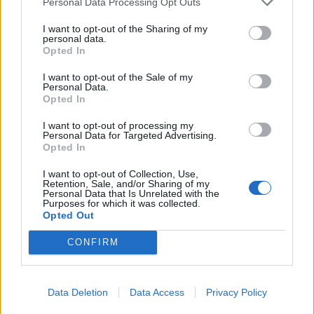
Personal Data Processing Opt Outs
I want to opt-out of the Sharing of my
KEDVES OLVASÓNK!
personal data.
Opted In
A keresett cikk a portfolio.hu hírarchívumához
tartozik, melynek olvasása előfizetéses
I want to opt-out of the Sale of my
Personal Data.
regisztrációhoz kötött.
Opted In
Az előfizetés a következőket tartalmazza:
I want to opt-out of processing my
Personal Data for Targeted Advertising.
Portfolio.hu teljes cikkarchívum
Opted In
Kötéslisták: BÉT elmúlt 2 év napon belüli
kötéslistái
I want to opt-out of Collection, Use,
Retention, Sale, and/or Sharing of my
Personal Data that Is Unrelated with the
Purposes for which it was collected.
Előfizetés
Opted Out
CONFIRM
MÁR ELŐFIZETŐNK VAGY?
BEJELENTKEZÉS
Data Deletion
Data Access
Privacy Policy