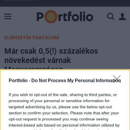
A Paksi Atomerőmű összteljesítménye 225 MW. A Duna vízállá
ELŐFIZETŐI TARTALOM
Már csak 0,5(!) százalékos
növekedést várnak
Magyarországon
Portfolio -
Do Not Process My Personal Information
Portfolio
2011. szeptember 30. 10:02
If you wish to opt-out of the sale, sharing to third parties, or
processing of your personal or sensitive information for
Meredeken rontották a közép-kelet-európai
targeted advertising by us, please use the below opt-out
section to confirm your selection. Please note that after your
országok - különösen Magyarország és
opt-out request is processed you may continue seeing
Csehország - jövő évi gazdasági növekedésére
interest-based ads based on personal information utilized by
adott becsléseiket pénteki új prognózisukban