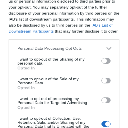
us or personal information disclosed to third parties prior to
londoni felzárkózó piaci elemzők, elsősorban az
your opt-out. You may separately opt-out of the further
disclosure of your personal information by third parties on the
euróövezetben várt recesszió negatív keresleti
IAB’s list of downstream participants. This information may
hatásaira hivatkozva - írja az MTI. A JP Morgan
also be disclosed by us to third parties on the
IAB’s List of
mindössze 0,5 százalékos növekedést vár
Downstream Participants
that may further disclose it to other
Magyarországon jövőre.
third parties.
A JP Morgan bankcsoport londoni befektetési részlegének
Personal Data Processing Opt Outs
a felzárkózó európai térséggel foglalkozó közgazdászai
I want to opt-out of the Sharing of my
pénteken ismertetett legújabb előrejelzésükben közölték: a
personal data.
Opted In
magyar gazdaságban az eddig várt 1,3 százaléknál 0,8
százalékponttal alacsonyabb, mindössze 0,5 százalékos
I want to opt-out of the Sale of my
növekedéssel számolnak 2012 egészére. A ház londoni
Personal Data.
Opted In
elemzői szerint 2012-ben Magyarországon...
I want to opt-out of processing my
Personal Data for Targeted Advertising.
KEDVES OLVASÓNK!
Opted In
A keresett cikk a portfolio.hu hírarchívumához
I want to opt-out of Collection, Use,
Retention, Sale, and/or Sharing of my
tartozik, melynek olvasása előfizetéses
Personal Data that Is Unrelated with the