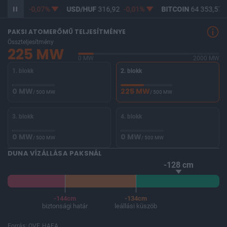
365,16
-0,07%
USD/HUF
316,92
-0,01%
BITCOIN
64 353,57
PAKSI ATOMERŐMŰ TELJESÍTMÉNYE
Összteljesítmény
225 MW
0 MW
2000 MW
1. blokk
2. blokk
0 MW
225 MW
/ 500 MW
/ 500 MW
3. blokk
4. blokk
0 MW
0 MW
/ 500 MW
/ 500 MW
DUNA VÍZÁLLÁSA PAKSNÁL
-128 cm
-144cm
-134cm
biztonsági határ
leállási küszöb
Forrás: OVF, HAEA