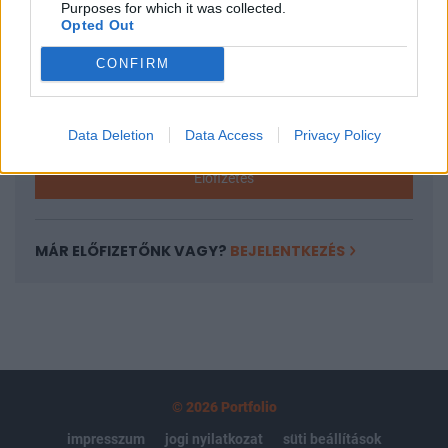
Purposes for which it was collected.
regisztrációhoz kötött.
Opted Out
Az előfizetés a következőket tartalmazza:
CONFIRM
Portfolio.hu teljes cikkarchívum
Kötéslisták: BÉT elmúlt 2 év napon belüli
kötéslistái
Data Deletion
Data Access
Privacy Policy
Előfizetés
MÁR ELŐFIZETŐNK VAGY?
BEJELENTKEZÉS
© 2026 Portfolio
impresszum
jogi nyilatkozat
süti beállítások