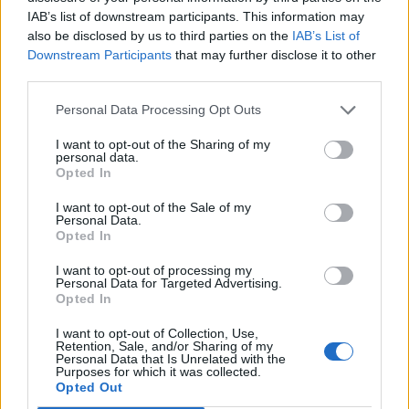
EB anyagának továbbá, hogy emelkedhet a
IAB’s list of downstream participants. This information may
magyar adósságráta.
also be disclosed by us to third parties on the
IAB’s List of
Downstream Participants
that may further disclose it to other
Szomorú üzenet Olli Rehn, az Európai Unió pénzügyi
third parties.
biztosa az Európai Bizottság prognózisát bemutató
sajtótájékoztatón kérdésre válaszolva kifejtette, hogy
Personal Data Processing Opt Outs
Magyarország nyolc éve a túlzott deficit eljárás hatálya
I want to opt-out of the Sharing of my
alatt van. "Az idei évet többlettel zárja a költségvetés a
personal data.
Opted In
nyugdíjreform rendszerszintű átalakítása miatt" - mondta.
"A deficit jövőre ugyan 3% alatt...
I want to opt-out of the Sale of my
Personal Data.
Opted In
KEDVES OLVASÓNK!
I want to opt-out of processing my
Personal Data for Targeted Advertising.
A keresett cikk a portfolio.hu hírarchívumához
Opted In
tartozik, melynek olvasása előfizetéses
I want to opt-out of Collection, Use,
regisztrációhoz kötött.
Retention, Sale, and/or Sharing of my
Personal Data that Is Unrelated with the
Az előfizetés a következőket tartalmazza:
Purposes for which it was collected.
Opted Out
Portfolio.hu teljes cikkarchívum