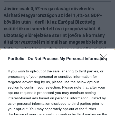
Jövőre csak 0,5%-os gazdasági növekedés
várható Magyarországon az idei 1,4%-os GDP-
bővülés után - derül ki az Európai Bizottság
csütörtökön ismertetett őszi prognózisából. A
Bizottság előrejelzése szerint jövőre a kormány
által tervezettnél minimálisan magasabb lehet a
költségvetés hiánya, de így is az unió által elvárt
3% alatt lehet a deficit. A brüsszeli 2,8%-os
Portfolio -
Do Not Process My Personal Information
deficitprognózis úgy jöhet ki, hogy a kormány a
tartalékokkal ellentételezi a várható
If you wish to opt-out of the sale, sharing to third parties, or
elcsúszásokat. Olli Rehn ugyanakkor csütörtökön
processing of your personal or sensitive information for
azt mondta, hogy a hiány csökkenése nem
targeted advertising by us, please use the below opt-out
section to confirm your selection. Please note that after your
fenntartható, a Bizottság további intézkedéseket
opt-out request is processed you may continue seeing
javasol a magyar kormánynak és ezért nem
interest-based ads based on personal information utilized by
javasolja a túlzott deficit eljárás megszüntetését
us or personal information disclosed to third parties prior to
Magyarországgal szemben. Szomorú üzenete az
your opt-out. You may separately opt-out of the further
disclosure of your personal information by third parties on the