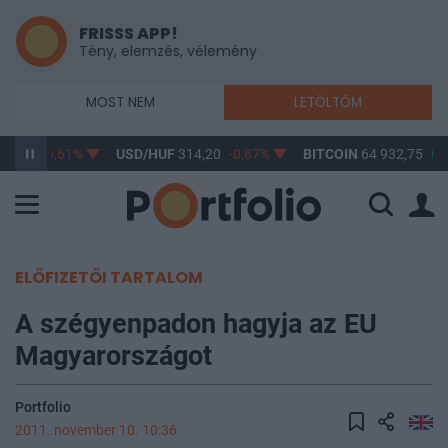
FRISSS APP!
Tény, elemzés, vélemény
MOST NEM
LETÖLTÖM
63,17
-0,61%
USD/HUF
314,20
-0,87%
BITCOIN
64 932,75
0,
ELŐFIZETŐI TARTALOM
A szégyenpadon hagyja az EU
Magyarországot
Portfolio
2011. november 10. 10:36