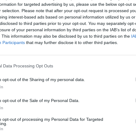
formation for targeted advertising by us, please use the below opt-out s
r selection. Please note that after your opt-out request is processed y
8:57
eing interest-based ads based on personal information utilized by us or
disclosed to third parties prior to your opt-out. You may separately opt-
programok alapján a közfoglalkoztatás kiterjesztése
losure of your personal information by third parties on the IAB’s list of
an a térségekben várható, ahol kevéssé vagy egyáltalá
. This information may also be disclosed by us to third parties on the
IA
iszen annak elsődleges támogatása nem lehet kérdés
Participants
that may further disclose it to other third parties.
 Nemzetgazdasági Minisztérium foglalkoztatásért fel
örtöki kunhegyesi sajtótájékoztatóján az MTI tudósítás
l Data Processing Opt Outs
zunk egy másodlagos munkaerőpiacot, amely tisztán az adófize
r a statisztikai mutatók ugyan javulnak, de gazdasági helyzetün
o opt-out of the Sharing of my personal data.
egély helyett munkát adni elv alapján mintegy 200 ezer embert k
In
i 4 óra helyett hat vagy nyolc órában féléves időtartamra. Erre...
o opt-out of the Sale of my Personal Data.
In
ASÓNK!
to opt-out of processing my Personal Data for Targeted
ing.
a portfolio.hu hírarchívumához tartozik, melynek olvasása előf
In
ötött.