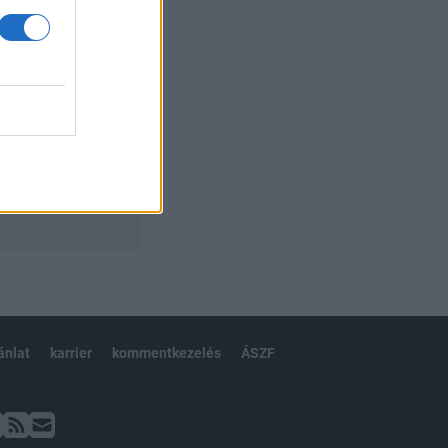
ánlat
karrier
kommentkezelés
ÁSZF