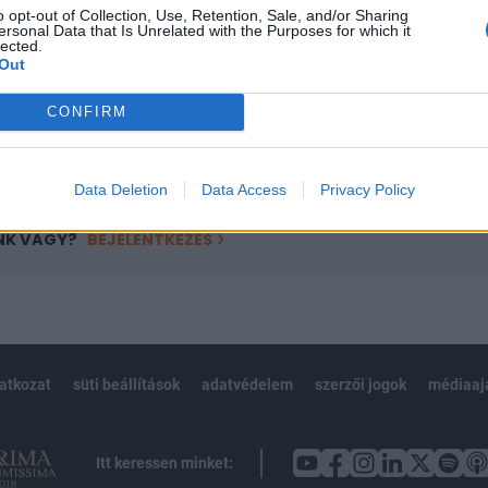
o opt-out of Collection, Use, Retention, Sale, and/or Sharing
övetkezőket tartalmazza:
ersonal Data that Is Unrelated with the Purposes for which it
lected.
 teljes cikkarchívum
Out
 BÉT elmúlt 2 év napon belüli
CONFIRM
Előfizetés
Data Deletion
Data Access
Privacy Policy
NK VAGY?
BEJELENTKEZÉS
latkozat
süti beállítások
adatvédelem
szerzői jogok
médiaaj
Itt keressen minket: