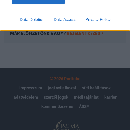
Előfizetés
Data Deletion
Data Access
Privacy Policy
MÁR ELŐFIZETŐNK VAGY?
BEJELENTKEZÉS
© 2026 Portfolio
impresszum
jogi nyilatkozat
süti beállítások
adatvédelem
szerzői jogok
médiaajánlat
karrier
kommentkezelés
ÁSZF