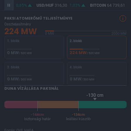
364,82
0,85%
USD/HUF
316,30
1,03%
BITCOIN
64 739,61
0,
PAKSI ATOMERŐMŰ TELJESÍTMÉNYE
Összteljesítmény
224 MW
0 MW
2000 MW
1. blokk
2. blokk
0 MW
224 MW
/ 500 MW
/ 500 MW
3. blokk
4. blokk
0 MW
0 MW
/ 500 MW
/ 500 MW
DUNA VÍZÁLLÁSA PAKSNÁL
-130 cm
-144cm
-134cm
biztonsági határ
leállási küszöb
Forrás: OVF, HAEA