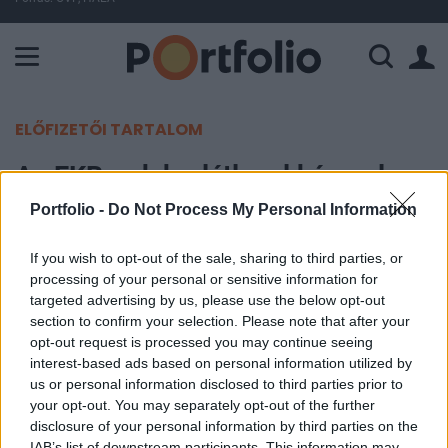
A Paksi Atomerőmű összteljesítménye 224 MW. A Duna vízállá
ELŐFIZETŐI TARTALOM
Az EKB-nak korlátlanul kéne olasz
állampapírokat vásárolni
Portfolio -
Do Not Process My Personal Information
If you wish to opt-out of the sale, sharing to third parties, or
Portfolio
processing of your personal or sensitive information for
2011. november 11. 19:50
targeted advertising by us, please use the below opt-out
section to confirm your selection. Please note that after your
Az EKB meg tudja állítani a pénzügyi válság
opt-out request is processed you may continue seeing
további terjedését, amennyiben előre tervezhető,
interest-based ads based on personal information utilized by
us or personal information disclosed to third parties prior to
korlátlan vásárlásokba kezd az olasz
your opt-out. You may separately opt-out of the further
állampapírpiacon - mondta a portugál elnök a
disclosure of your personal information by third parties on the
Bloombergnek.
IAB’s list of downstream participants. This information may