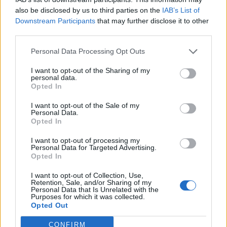
also be disclosed by us to third parties on the
IAB’s List of
Az EKB-nak előrelátható, korlátlan mennyiségekre
Downstream Participants
that may further disclose it to other
vonatkozó intervenciókat kellene végrehajtania az olasz
third parties.
másodlagos állampapírpiacon, vagyis nem csende
Personal Data Processing Opt Outs
vásárlásokkal operálni, ahogy azt eddig tette. A
jegybanknak a végső hitelezői szerepet kellene magára
I want to opt-out of the Sharing of my
vennie Cavaco Silva szerint. Az EKB ilyen jellegű vásárlásai
personal data.
Opted In
gátat szabnának a spekulációnak az olasz állampapírok...
I want to opt-out of the Sale of my
Personal Data.
Opted In
KEDVES OLVASÓNK!
I want to opt-out of processing my
A keresett cikk a portfolio.hu hírarchívumához
Personal Data for Targeted Advertising.
tartozik, melynek olvasása előfizetéses
Opted In
regisztrációhoz kötött.
I want to opt-out of Collection, Use,
Retention, Sale, and/or Sharing of my
Az előfizetés a következőket tartalmazza:
Personal Data that Is Unrelated with the
Purposes for which it was collected.
Portfolio.hu teljes cikkarchívum
Opted Out
Kötéslisták: BÉT elmúlt 2 év napon belüli
kötéslistái
CONFIRM