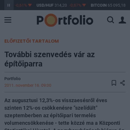
363,17
-0,61%
USD/HUF
314,20
-0,87%
BITCOIN
65 095,18
0
ELŐFIZETŐI TARTALOM
További szenvedés vár az
építőiparra
Portfolio
2011. november 16. 09:00
Az augusztusi 12,3%-os visszaesésről éves
szinten 12%-os csökkenésre "szelídült"
szeptemberben az építőipari termelés
volumencsökkenése - tette közzé ma a Központi