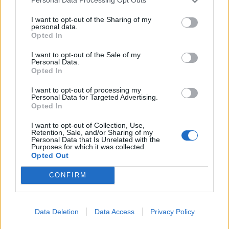
Personal Data Processing Opt Outs
KEDVES OLVASÓNK!
I want to opt-out of the Sharing of my
personal data.
Opted In
A keresett cikk a portfolio.hu hírarchívumához
tartozik, melynek olvasása előfizetéses
I want to opt-out of the Sale of my
Personal Data.
regisztrációhoz kötött.
Opted In
Az előfizetés a következőket tartalmazza:
I want to opt-out of processing my
Portfolio.hu teljes cikkarchívum
Personal Data for Targeted Advertising.
Opted In
Kötéslisták: BÉT elmúlt 2 év napon belüli
kötéslistái
I want to opt-out of Collection, Use,
Retention, Sale, and/or Sharing of my
Personal Data that Is Unrelated with the
Purposes for which it was collected.
Előfizetés
Opted Out
CONFIRM
MÁR ELŐFIZETŐNK VAGY?
BEJELENTKEZÉS
Data Deletion
Data Access
Privacy Policy