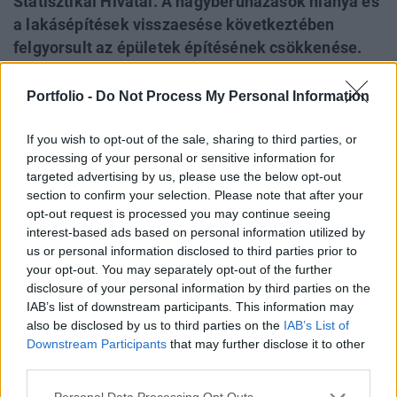
Statisztikai Hivatal. A nagyberuházások hiánya és
a lakásépítések visszaesése következtében
felgyorsult az épületek építésének csökkenése.
2011. szeptember végén a jövőbeni építési
munkákra vonatkozó, megkötött szerződések
Portfolio -
Do Not Process My Personal Information
volumene mintegy 40%-kal alacsonyabb volt az
egy évvel korábbinál, ami sok jót nem vetít előre
If you wish to opt-out of the sale, sharing to third parties, or
processing of your personal or sensitive information for
az ágazat számára. Az építőipar termelői árai
targeted advertising by us, please use the below opt-out
2011 III. negyedévében az előző év azonos
section to confirm your selection. Please note that after your
időszakához viszonyítva 1,8%-kal emelkedtek.
opt-out request is processed you may continue seeing
interest-based ads based on personal information utilized by
2011 szeptemberében az építőipari termelés volumene
us or personal information disclosed to third parties prior to
munkanaptényezővel kiigazítva is 12,0%-kal csökkent az
your opt-out. You may separately opt-out of the further
disclosure of your personal information by third parties on the
egy évvel korábbihoz képest. Szezonálisan kiigazítva a
IAB’s list of downstream participants. This information may
termelés az előző havinál 2,0%-kal kisebb volt. Az év első
also be disclosed by us to third parties on the
IAB’s List of
kilenc hónapjában a termelés 10,6%-kal elmaradt a 2010.
Downstream Participants
that may further disclose it to other
azonos időszakitól.A termelés szeptemberi, 12,0%-os
third parties.
mérséklődésen belül a két építményfőcsoport...