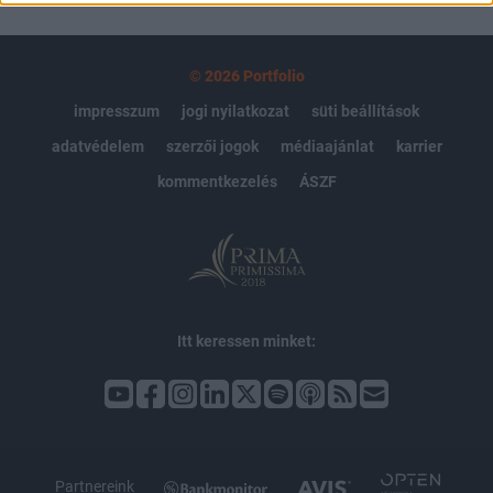
© 2026 Portfolio
impresszum
jogi nyilatkozat
süti beállítások
adatvédelem
szerzői jogok
médiaajánlat
karrier
kommentkezelés
ÁSZF
Itt keressen minket:
Partnereink