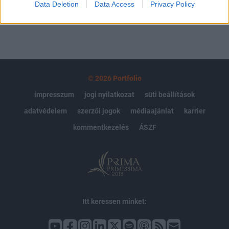
Data Deletion
Data Access
Privacy Policy
© 2026 Portfolio
impresszum
jogi nyilatkozat
süti beállítások
adatvédelem
szerzői jogok
médiaajánlat
karrier
kommentkezelés
ÁSZF
Itt keressen minket: