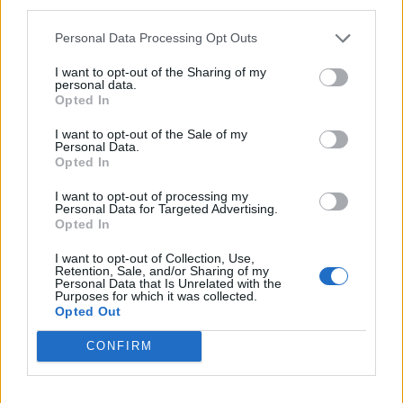
third parties.
visszahívjuk az IMF-et?
Personal Data Processing Opt Outs
feedback surveys
I want to opt-out of the Sharing of my
personal data.
Opted In
KEDVES OLVASÓNK!
I want to opt-out of the Sale of my
A keresett cikk a portfolio.hu hírarchívumához
Personal Data.
Opted In
tartozik, melynek olvasása előfizetéses
regisztrációhoz kötött.
I want to opt-out of processing my
Personal Data for Targeted Advertising.
Az előfizetés a következőket tartalmazza:
Opted In
Portfolio.hu teljes cikkarchívum
I want to opt-out of Collection, Use,
Kötéslisták: BÉT elmúlt 2 év napon belüli
Retention, Sale, and/or Sharing of my
Personal Data that Is Unrelated with the
kötéslistái
Purposes for which it was collected.
Opted Out
Előfizetés
CONFIRM
MÁR ELŐFIZETŐNK VAGY?
BEJELENTKEZÉS