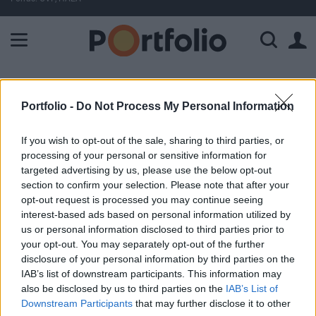
A Paksi Atomerőmű összteljesítménye 225 MW. A Duna vízállá
ELŐFIZETŐI TARTALOM
Portfolio -
Do Not Process My Personal Information
Jó-e, hogy visszahívjuk az IMF-
If you wish to opt-out of the sale, sharing to third parties, or
et? Szavazz!
processing of your personal or sensitive information for
targeted advertising by us, please use the below opt-out
Portfolio
section to confirm your selection. Please note that after your
2011. november 17. 17:40
opt-out request is processed you may continue seeing
interest-based ads based on personal information utilized by
us or personal information disclosed to third parties prior to
Új együttműködésről kezd tárgyalásokat a
your opt-out. You may separately opt-out of the further
kormány a Nemzetközi Valutaalappal. A
disclosure of your personal information by third parties on the
Nemzetgazdasági Minisztérium szerint az új
IAB’s list of downstream participants. This information may
also be disclosed by us to third parties on the
IAB’s List of
megállapodás nem hitelfelvételt jelent, hanem
Downstream Participants
that may further disclose it to other
Magyarország egy biztosítást köt. Jó-e, hogy