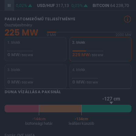
365,47
0,02%
USD/HUF
317,13
0,05%
BITCOIN
64 238,70
-0
PAKSI ATOMERŐMŰ TELJESÍTMÉNYE
Összteljesítmény
225 MW
0 MW
2000 MW
1. blokk
2. blokk
0 MW
225 MW
/ 500 MW
/ 500 MW
3. blokk
4. blokk
0 MW
0 MW
/ 500 MW
/ 500 MW
DUNA VÍZÁLLÁSA PAKSNÁL
-127 cm
-144cm
-134cm
biztonsági határ
leállási küszöb
Forrás: OVF, HAEA