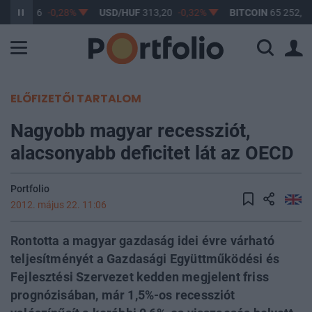
UF
362,16
-0,28%
USD/HUF
313,20
-0,32%
BITCOIN
65 252,19
ELŐFIZETŐI TARTALOM
Nagyobb magyar recessziót,
alacsonyabb deficitet lát az OECD
Portfolio
2012. május 22. 11:06
Rontotta a magyar gazdaság idei évre várható
teljesítményét a Gazdasági Együttműködési és
Fejlesztési Szervezet kedden megjelent friss
prognózisában, már 1,5%-os recessziót