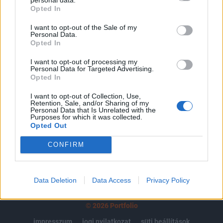
Opted In
regisztrációhoz kötött.
I want to opt-out of the Sale of my
Az előfizetés a következőket tartalmazza:
Personal Data.
Portfolio.hu teljes cikkarchívum
Opted In
Kötéslisták: BÉT elmúlt 2 év napon belüli
I want to opt-out of processing my
kötéslistái
Personal Data for Targeted Advertising.
Opted In
Előfizetés
I want to opt-out of Collection, Use,
Retention, Sale, and/or Sharing of my
Personal Data that Is Unrelated with the
Purposes for which it was collected.
Opted Out
MÁR ELŐFIZETŐNK VAGY?
BEJELENTKEZÉS
CONFIRM
Data Deletion
Data Access
Privacy Policy
© 2026 Portfolio
impresszum
jogi nyilatkozat
süti beállítások