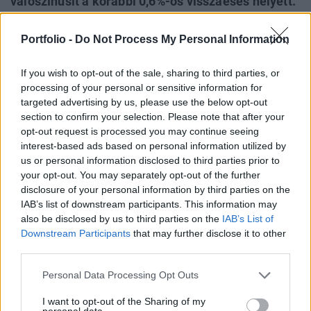
valószínűsít a korábbi 0,6%-os visszaesés helyett.
A rosszabb gazdasági kilátás ellenére a
korábbiaknál kedvezőbben látja az OECD a
Portfolio -
Do Not Process My Personal Information
magyar költségvetési folyamatokat, idén 3% lehet
a GDP-arányos deficit, míg jövőre 2,9%-ra
If you wish to opt-out of the sale, sharing to third parties, or
processing of your personal or sensitive information for
csökkenhet.
targeted advertising by us, please use the below opt-out
section to confirm your selection. Please note that after your
Még mélyebb lesz az idei recesszió Márciusban még 0,6%-
opt-out request is processed you may continue seeing
os gazdasági visszaesést várt az OECD Magyarország
interest-based ads based on personal information utilized by
esetében az idei évre vonatkozóan, míg jövőre 1,1%-os
us or personal information disclosed to third parties prior to
bővülést jelzett akkor. A párizsi székhelyű nemzetközi
your opt-out. You may separately opt-out of the further
szervezet kedden megjelent friss prognózisa viszont már
disclosure of your personal information by third parties on the
IAB’s list of downstream participants. This information may
1,5%-os recessziót jelez előre 2012-re, míg 2013-ban 1,1%-
also be disclosed by us to third parties on the
IAB’s List of
os bővülés várható. A gazdasági aktivitást...
Downstream Participants
that may further disclose it to other
third parties.
KEDVES OLVASÓNK!
Personal Data Processing Opt Outs
A keresett cikk a portfolio.hu hírarchívumához
I want to opt-out of the Sharing of my
tartozik, melynek olvasása előfizetéses
personal data.