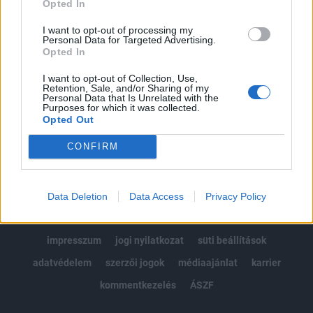
Opted In
Kötéslisták: BÉT elmúlt 2 év napon belüli
kötéslistái
I want to opt-out of processing my
Personal Data for Targeted Advertising.
Opted In
Előfizetés
I want to opt-out of Collection, Use,
Retention, Sale, and/or Sharing of my
Personal Data that Is Unrelated with the
Purposes for which it was collected.
MÁR ELŐFIZETŐNK VAGY?
BEJELENTKEZÉS
Opted Out
CONFIRM
Data Deletion
Data Access
Privacy Policy
© 2026 Portfolio
impresszum
jogi nyilatkozat
süti beállítások
adatvédelem
szerzői jogok
médiaajánlat
karrier
kommentkezelés
ÁSZF