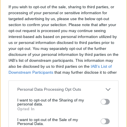
csütörtökön az úgynevezett Fejlesztési és
If you wish to opt-out of the sale, sharing to third parties, or
szolidaritási tanács ülését követően Pozsonyban.
processing of your personal or sensitive information for
targeted advertising by us, please use the below opt-out
A Fejlesztési és szolidaritási tanács - amelyet a kormány és
section to confirm your selection. Please note that after your
annak szociális partnerei alkotnak - hétfő óta, a Fico
opt-out request is processed you may continue seeing
kabinet által tervezett - a költségvetés konszolidációját
interest-based ads based on personal information utilized by
célzó - megszorító intézkedésekről egyeztet. A szlovák
us or personal information disclosed to third parties prior to
kormányfő által most bejelentett adókulcs módosítást már
your opt-out. You may separately opt-out of the further
disclosure of your personal information by third parties on the
korábban a konszolidáció lehetséges eszközei sorában
IAB’s list of downstream participants. This information may
említette a pénzügyi...
also be disclosed by us to third parties on the
IAB’s List of
Downstream Participants
that may further disclose it to other
third parties.
KEDVES OLVASÓNK!
Personal Data Processing Opt Outs
A keresett cikk a portfolio.hu hírarchívumához
tartozik, melynek olvasása előfizetéses
I want to opt-out of the Sharing of my
personal data.
regisztrációhoz kötött.
Opted In
Az előfizetés a következőket tartalmazza:
I want to opt-out of the Sale of my
Portfolio.hu teljes cikkarchívum
Personal Data.