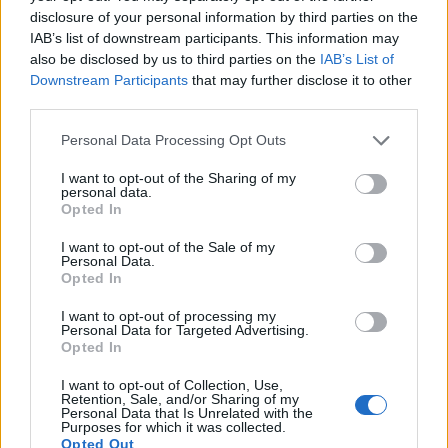
Országgyűlés Fogyasztóvédelmi Bizottsága
disclosure of your personal information by third parties on the
IAB’s list of downstream participants. This information may
ülésén Z. Kárpát Dániel jobbikos képviselő
also be disclosed by us to third parties on the
IAB’s List of
kérdésére válaszolva.
Downstream Participants
that may further disclose it to other
third parties.
Matolcsy György szerint, aki egy nemzeti érdekeket feladó,
gyors tárgyalást kíván a Valutaalappal és az Európai
Personal Data Processing Opt Outs
Unióval, az ahhoz járulna hozzá, hogy a magyar kormányt,
I want to opt-out of the Sharing of my
a gazdaságpolitikát gyámság alá helyezzék. A
personal data.
nemzetgazdasági miniszter kifejtette: Magyarország
Opted In
miniszterelnöke és a kormány egy lépésről lépésre, a
I want to opt-out of the Sale of my
nemzeti érdekeket óvó tárgyalási folyamatot...
Personal Data.
Opted In
I want to opt-out of processing my
KEDVES OLVASÓNK!
Personal Data for Targeted Advertising.
Opted In
A keresett cikk a portfolio.hu hírarchívumához
tartozik, melynek olvasása előfizetéses
I want to opt-out of Collection, Use,
Retention, Sale, and/or Sharing of my
regisztrációhoz kötött.
Personal Data that Is Unrelated with the
Purposes for which it was collected.
Az előfizetés a következőket tartalmazza:
Opted Out