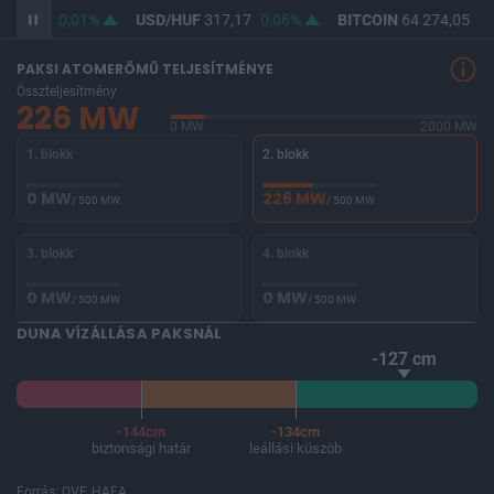
365,44
0,01%
USD/HUF
317,17
0,06%
BITCOIN
64 274,05
0,
PAKSI ATOMERŐMŰ TELJESÍTMÉNYE
Összteljesítmény
226 MW
0 MW
2000 MW
1. blokk
2. blokk
0 MW
226 MW
/ 500 MW
/ 500 MW
3. blokk
4. blokk
0 MW
0 MW
/ 500 MW
/ 500 MW
DUNA VÍZÁLLÁSA PAKSNÁL
-127 cm
-144cm
-134cm
biztonsági határ
leállási küszöb
Forrás: OVF, HAEA