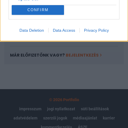
Portfolio.hu teljes cikkarchívum
CONFIRM
Kötéslisták: BÉT elmúlt 2 év napon belüli
kötéslistái
Data Deletion
Data Access
Privacy Policy
Előfizetés
MÁR ELŐFIZETŐNK VAGY?
BEJELENTKEZÉS
© 2026 Portfolio
impresszum
jogi nyilatkozat
süti beállítások
adatvédelem
szerzői jogok
médiaajánlat
karrier
kommentkezelés
ÁSZF