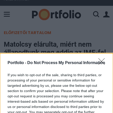
A Paksi Atomerőmű összteljesítménye 226 MW. A Duna vízállá
ELŐFIZETŐI TARTALOM
Matolcsy elárulta, miért nem
állapodtunk meg eddig az IMF-fel
Portfolio -
Do Not Process My Personal Information
Portfolio
2012. május 29. 13:59
If you wish to opt-out of the sale, sharing to third parties, or
processing of your personal or sensitive information for
Magyarország a nemzeti érdeket óvó tárgyalási
targeted advertising by us, please use the below opt-out
folyamatot követ a Nemzetközi Valutaalappal és
section to confirm your selection. Please note that after your
opt-out request is processed you may continue seeing
az Európai Unióval - hangsúlyozta az MTI
interest-based ads based on personal information utilized by
beszámolója szerint Matolcsy György
us or personal information disclosed to third parties prior to
nemzetgazdasági miniszter kedden az
your opt-out. You may separately opt-out of the further