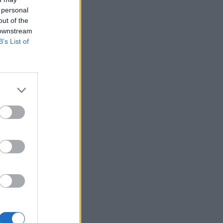
 personal
out of the
omatikusan
 downstream
ia szuverén
B’s List of
chGörögország
zeti tagállam
lyezné - idézi a
izetéses