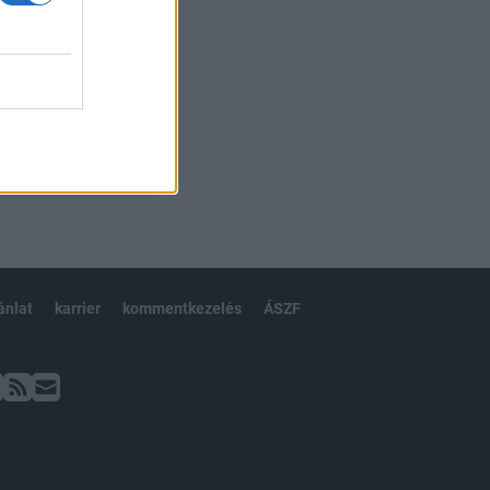
ánlat
karrier
kommentkezelés
ÁSZF