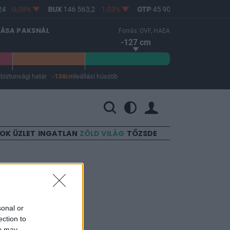
4
-0,08%
BUX
146 563,2
-1,03%
OTP
45 900
-1,82%
MOL
LÁSA PAKSNÁL
Forrás: OVF, HAEA
-127 cm
m
biztonsági határ
-134cm
leállási küszöb
 a leállási küszöb -134 cm.
SOK
ÜZLET
INGATLAN
ZÖLD VILÁG
TŐZSDE
ítő
sonal or
ection to
ou may