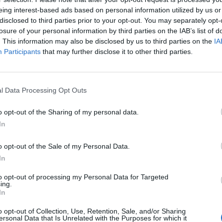
eing interest-based ads based on personal information utilized by us or
disclosed to third parties prior to your opt-out. You may separately opt-
ország kilépne az euróövezetből, akkor a Fitch aut
losure of your personal information by third parties on the IAB’s list of
rus, Írország, Olaszország, Spanyolország és Portugál
. This information may also be disclosed by us to third parties on the
IA
 jelentette ki a hitelminősítő elemzője, Ed Parker.
Participants
that may further disclose it to other third parties.
rtök este bejelentette, hogy három fokozattal leminősítette
pcsolódó cikkünk2012.06.07Odacsapott a spanyoloknak a Fit
l Data Processing Opt Outs
 az euróövezetből automatikusan maga után vonná több euróöve
nden euróország adósbesorolását negatív megfigyelési listára he
o opt-out of the Sharing of my personal data.
In
o opt-out of the Sale of my Personal Data.
ASÓNK!
In
a portfolio.hu hírarchívumához tartozik, melynek olvasása előf
to opt-out of processing my Personal Data for Targeted
ötött.
ing.
In
övetkezőket tartalmazza:
 teljes cikkarchívum
o opt-out of Collection, Use, Retention, Sale, and/or Sharing
ersonal Data that Is Unrelated with the Purposes for which it