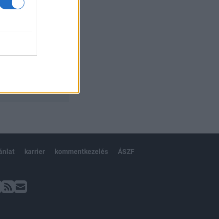
ánlat
karrier
kommentkezelés
ÁSZF