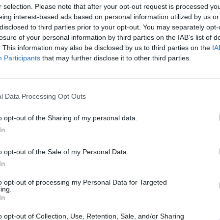
r selection. Please note that after your opt-out request is processed y
eing interest-based ads based on personal information utilized by us or
növekedtek az ipar belföldi értékesítési árai. Az elő
disclosed to third parties prior to your opt-out. You may separately opt-
lékkal emelkedtek az árak, az éves árszintemelkedés
losure of your personal information by third parties on the IAB’s list of
zalék volt, 0,4 százalékponttal magasabb, mint április
. This information may also be disclosed by us to third parties on the
IA
Participants
that may further disclose it to other third parties.
súlyt képviselő energiaárak havi alapon 1,7 százalékka
avi alapon 2,3 százalékos, a számítástechnikai-elektronikai te
l Data Processing Opt Outs
dést mért a KSH. A havi alapon 0,6 százalékos májusi drágulá
ndexben nagy súlyt képviselő a villamos-gáz-gőzellátás, légkon
o opt-out of the Sharing of my personal data.
) állt. Míg márciusban csökkentek az energiaárak (-1,8%), áprili
In
o opt-out of the Sale of my Personal Data.
ASÓNK!
In
a portfolio.hu hírarchívumához tartozik, melynek olvasása előf
to opt-out of processing my Personal Data for Targeted
ing.
ötött.
In
övetkezőket tartalmazza:
o opt-out of Collection, Use, Retention, Sale, and/or Sharing