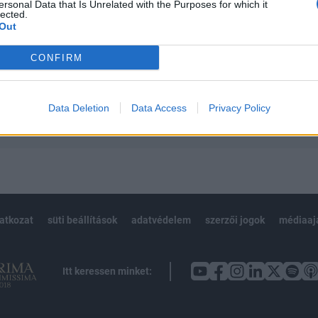
 teljes cikkarchívum
ersonal Data that Is Unrelated with the Purposes for which it
lected.
 BÉT elmúlt 2 év napon belüli
Out
CONFIRM
Előfizetés
Data Deletion
Data Access
Privacy Policy
NK VAGY?
BEJELENTKEZÉS
latkozat
süti beállítások
adatvédelem
szerzői jogok
médiaaj
Itt keressen minket: