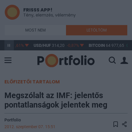
FRISSS APP!
Tény, elemzés, vélemény
MOST NEM
LETÖLTÖM
3,17
-0,61%
USD/HUF
314,20
-0,87%
BITCOIN
64 977,65
0,1
ELŐFIZETŐI TARTALOM
Megszólalt az IMF: jelentős
pontatlanságok jelentek meg
Portfolio
2012. szeptember 07. 15:51