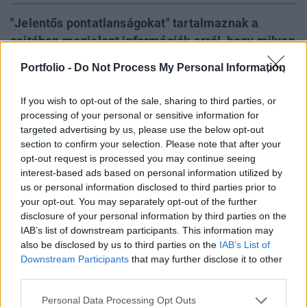
"Jelentős pontatlanságokat" tartalmaznak a
sajtóban megjelent információk arról, hogy milyen
ajánlásai vannak a nemzetközi hitelezőknek a
Portfolio -
Do Not Process My Personal Information
magyar hatóságok számára - tudatta Iryna
Ivaschenko, a Nemzetközi Valutaalap (IMF)
If you wish to opt-out of the sale, sharing to third parties, or
budapesti irodavezetője, az MTI-nek a Magyar
processing of your personal or sensitive information for
Nemzetben megjelent kölcsönfeltételekről szóló
targeted advertising by us, please use the below opt-out
section to confirm your selection. Please note that after your
kérdésére válaszolva pénteken.
opt-out request is processed you may continue seeing
interest-based ads based on personal information utilized by
Tájékoztatása szerint az IMF és az Európai Bizottság -
us or personal information disclosed to third parties prior to
amint azt a júliusi látogatásuk végén is bejelentették -
your opt-out. You may separately opt-out of the further
számos olyan gazdaságpolitikai lépésről tárgyalt a
disclosure of your personal information by third parties on the
hatóságokkal, amelyek segítségével fenn lehet tartani a
IAB’s list of downstream participants. This information may
makrogazdasági és pénzügyi stabilitást, és amelyek
also be disclosed by us to third parties on the
IAB’s List of
Downstream Participants
that may further disclose it to other
alkalmasak egy markánsabb kilábalás megalapozásához.
third parties.
Ezen lépések általános irányát az IMF...
Personal Data Processing Opt Outs