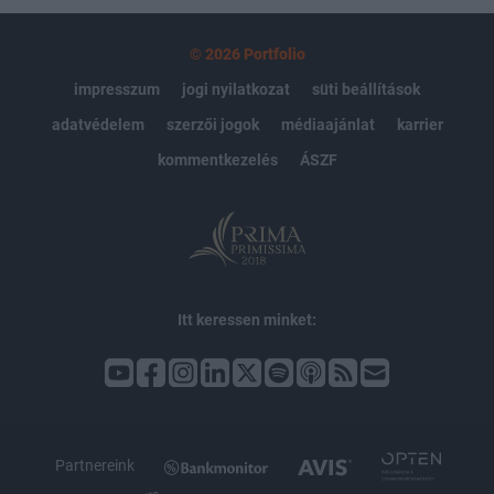
© 2026 Portfolio
impresszum
jogi nyilatkozat
süti beállítások
adatvédelem
szerzői jogok
médiaajánlat
karrier
kommentkezelés
ÁSZF
Itt keressen minket:
Partnereink