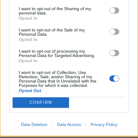
KEDVES OLVASÓNK!
I want to opt-out of the Sharing of my
personal data.
A keresett cikk a portfolio.hu hírarchívumához
Opted In
tartozik, melynek olvasása előfizetéses
I want to opt-out of the Sale of my
regisztrációhoz kötött.
Personal Data.
Opted In
Az előfizetés a következőket tartalmazza:
I want to opt-out of processing my
Portfolio.hu teljes cikkarchívum
Personal Data for Targeted Advertising.
Kötéslisták: BÉT elmúlt 2 év napon belüli
Opted In
kötéslistái
I want to opt-out of Collection, Use,
Retention, Sale, and/or Sharing of my
Personal Data that Is Unrelated with the
Előfizetés
Purposes for which it was collected.
Opted Out
CONFIRM
MÁR ELŐFIZETŐNK VAGY?
BEJELENTKEZÉS
Data Deletion
Data Access
Privacy Policy