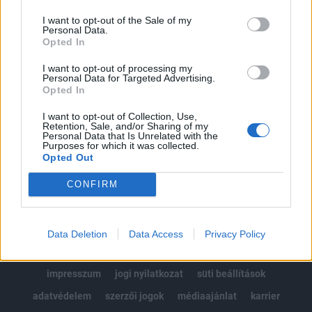
Az előfizetés a következőket tartalmazza:
I want to opt-out of the Sale of my
Portfolio.hu teljes cikkarchívum
Personal Data.
Kötéslisták: BÉT elmúlt 2 év napon belüli
Opted In
kötéslistái
I want to opt-out of processing my
Personal Data for Targeted Advertising.
Opted In
Előfizetés
I want to opt-out of Collection, Use,
Retention, Sale, and/or Sharing of my
Personal Data that Is Unrelated with the
MÁR ELŐFIZETŐNK VAGY?
BEJELENTKEZÉS
Purposes for which it was collected.
Opted Out
CONFIRM
Data Deletion
Data Access
Privacy Policy
© 2026 Portfolio
impresszum
jogi nyilatkozat
süti beállítások
adatvédelem
szerzői jogok
médiaajánlat
karrier