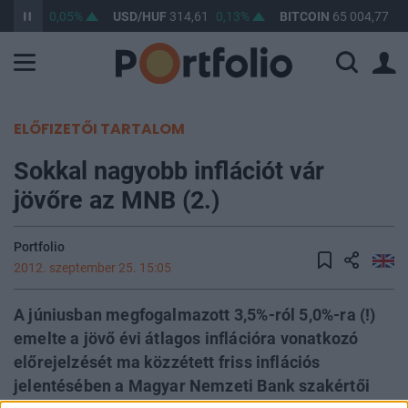
363,37
0,05%
USD/HUF
314,61
0,13%
BITCOIN
65 004,77
0,
ELŐFIZETŐI TARTALOM
Sokkal nagyobb inflációt vár
jövőre az MNB (2.)
Portfolio
2012. szeptember 25. 15:05
A júniusban megfogalmazott 3,5%-ról 5,0%-ra (!)
emelte a jövő évi átlagos inflációra vonatkozó
előrejelzését ma közzétett friss inflációs
jelentésében a Magyar Nemzeti Bank szakértői