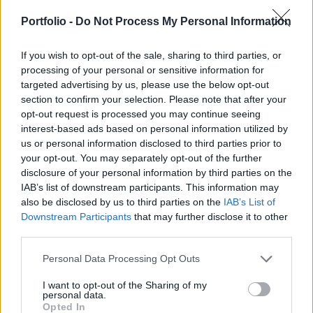
stábja. Ezzel párhuzamosan azonban - amint arról
beszámoltunk - 25 bázisponttal csökkentette az
Portfolio -
Do Not Process My Personal Information
alapkamatot a jegybank monetáris tanácsa. Erről
részletesebben
If you wish to opt-out of the sale, sharing to third parties, or
processing of your personal or sensitive information for
targeted advertising by us, please use the below opt-out
Kapcsolódó cikkünk2012.09.25Újabb kamatvágás! - Nem
section to confirm your selection. Please note that after your
hatott a tanácsra az inflációs jelentésAmint az alábbi kis
opt-out request is processed you may continue seeing
táblázatból látszik: az MNB a jövő évi mellett az idei évi
interest-based ads based on personal information utilized by
átlagos inflációs előrejelzést is érdemben tovább emelte
us or personal information disclosed to third parties prior to
(5,3%-ról 5,8%-ra), igaz érdemes megjegyezni, hogy a
your opt-out. You may separately opt-out of the further
monetáris politika időhorizontja (12-18 hónap) már a 2013-
disclosure of your personal information by third parties on the
as, illetve a 2014-es év. Utóbbi...
IAB’s list of downstream participants. This information may
also be disclosed by us to third parties on the
IAB’s List of
Downstream Participants
that may further disclose it to other
KEDVES OLVASÓNK!
third parties.
A keresett cikk a portfolio.hu hírarchívumához
Personal Data Processing Opt Outs
tartozik, melynek olvasása előfizetéses
I want to opt-out of the Sharing of my
regisztrációhoz kötött.
personal data.
Opted In